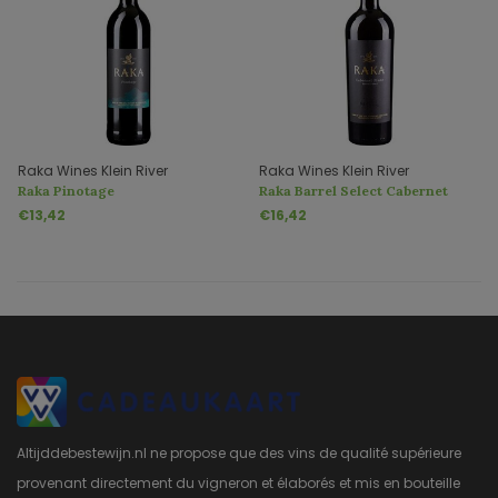
Raka Wines Klein River
Raka Wines Klein River
Raka Pinotage
Raka Barrel Select Cabernet
Franc
€13,42
€16,42
Altijddebestewijn.nl ne propose que des vins de qualité supérieure
provenant directement du vigneron et élaborés et mis en bouteille