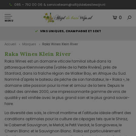
085 – 792 00 06 &
serviceteam@altijddebestewijn.nl
0
MENU
S
VINS UNIQUES, CHAMPAGNE ET SEKT
Accueil
Marques
Raka Wines Klein River
Raka Wines Klein River
Raka Wines est un domaine viticole familial situé dans la
pittoresque Kleinriviervallei (vallée de la Petite Rivière), près de
Stanford, dans la fraîche région de Walker Bay, en Afrique du Sud.
Nommé d'après le bateau de pêche de son fondateur, le « Raka », le
domaine allie passion pour la mer et amour de la terre. Depuis le
début des années 2000, une impressionnante gamme de vins de
qualité y est vinifiée avec le plus grand soin et le plus grand savoir-
faire.
La diversité des sols, le climat maritime et l'altitude idéale offrent des
conditions optimales pour la culture de cépages tels que le Shiraz,
le Cabernet Sauvignon, le Merlot, le Petit Verdot, le Sangiovese, le
Chenin Blanc et le Sauvignon Blanc. Raka est particulièrement