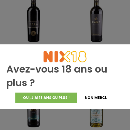
Raka Wines Klein River
Raka Wines Klein River
Raka Cabernet Sauvignon
Raka Figurehead
€16,42
€16,42
Avez-vous 18 ans ou
plus ?
OUI, J'AI 18 ANS OU PLUS !
NON MERCI.