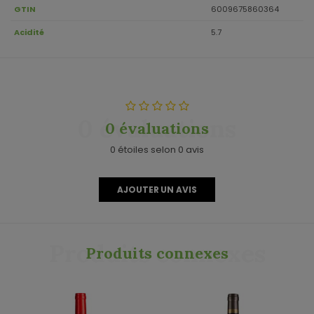
GTIN
6009675860364
Acidité
5.7
0 évaluations
0 évaluations
0 étoiles selon 0 avis
AJOUTER UN AVIS
Produits connexes
Produits connexes