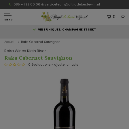
085 – 792 00 06 &
serviceteam@altijddebestewijn.nl
0
MENU
S
VINS UNIQUES, CHAMPAGNE ET SEKT
Accueil
Raka Cabernet Sauvignon
Raka Wines Klein River
Raka Cabernet Sauvignon
0 évaluations -
ajouter un avis