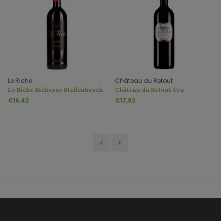
Le Riche
Château du Retout
Le Riche Richesse Stellenbosch
Château du Retout Cru
Bourgeois
€16,42
€17,82