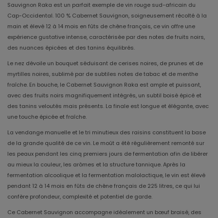
Sauvignon Raka est un parfait exemple de vin rouge sud-africain du
Cap-Occidental. 100 % Cabernet Sauvignon, soigneusement récolté à la
main et élevé 12 à 14 mois en fûts de chêne français, ce vin offre une
expérience gustative intense, caractérisée par des notes de fruits noirs,
des nuances épicées et des tanins équilibrés.
Le nez dévoile un bouquet séduisant de cerises noires, de prunes et de
myrtilles noires, sublimé par de subtiles notes de tabac et de menthe
fraîche. En bouche, le Cabernet Sauvignon Raka est ample et puissant,
avec des fruits noirs magnifiquement intégrés, un subtil boisé épicé et
des tanins veloutés mais présents. La finale est longue et élégante, avec
une touche épicée et fraîche.
La vendange manuelle et le tri minutieux des raisins constituent la base
de la grande qualité de ce vin. Le moût a été régulièrement remonté sur
les peaux pendant les cinq premiers jours de fermentation afin de libérer
au mieux la couleur, les arômes et la structure tannique. Après la
fermentation alcoolique et la fermentation malolactique, le vin est élevé
pendant 12 à 14 mois en fûts de chêne français de 225 litres, ce qui lui
confère profondeur, complexité et potentiel de garde.
Ce Cabernet Sauvignon accompagne idéalement un bœuf braisé, des