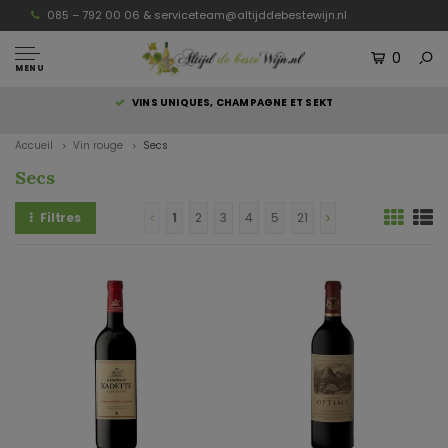
085 – 792 00 06 &
serviceteam@altijddebestewijn.nl
0
MENU
S
VINS UNIQUES, CHAMPAGNE ET SEKT
Accueil
Vin rouge
Secs
Secs
Filtres
1
2
3
4
5
21