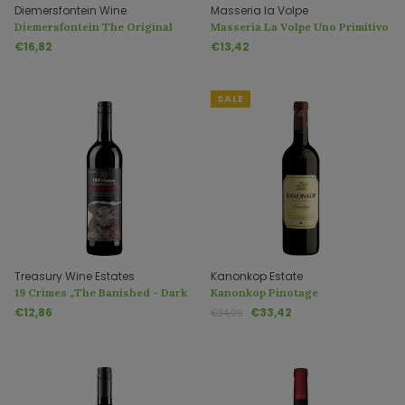
Diemersfontein Wine
Masseria la Volpe
Diemersfontein The Original
Masseria La Volpe Uno Primitivo
Pinotage
di Manduria DOC Riserva
€16,82
€13,42
SALE
Treasury Wine Estates
Kanonkop Estate
19 Crimes „The Banished - Dark
Kanonkop Pinotage
Red“
€12,86
€33,42
€34,00