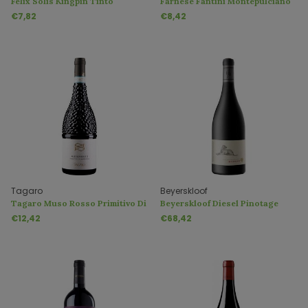
Felix Solis Kingpin Tinto
Farnese Fantini Montepulciano
d'Abruzzo DOC
€7,82
€8,42
Tagaro
Beyerskloof
Tagaro Muso Rosso Primitivo Di
Beyerskloof Diesel Pinotage
Manduria DOP
€12,42
€68,42