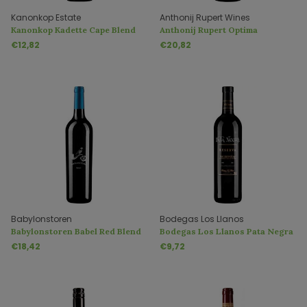
Kanonkop Estate
Anthonij Rupert Wines
Kanonkop Kadette Cape Blend
Anthonij Rupert Optima
€12,82
€20,82
Babylonstoren
Bodegas Los Llanos
Babylonstoren Babel Red Blend
Bodegas Los Llanos Pata Negra
Reserva Valdepenas D.O.
€18,42
€9,72