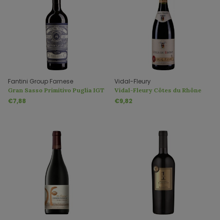
Fantini Group Farnese
Vidal-Fleury
Gran Sasso Primitivo Puglia IGT
Vidal-Fleury Côtes du Rhône
Rouge AOC
€7,88
€9,82