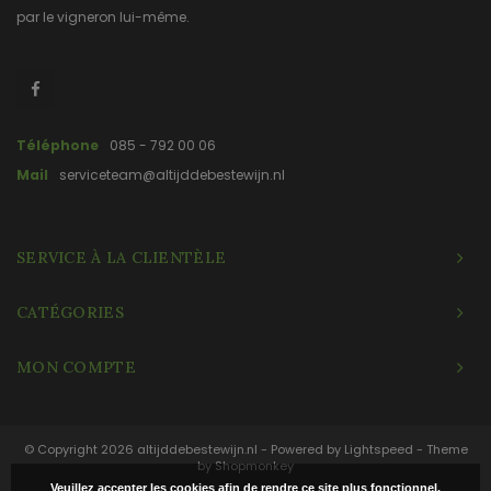
par le vigneron lui-même.
Téléphone
085 - 792 00 06
Mail
serviceteam@altijddebestewijn.nl
SERVICE À LA CLIENTÈLE
CATÉGORIES
MON COMPTE
© Copyright 2026 altijddebestewijn.nl - Powered by
Lightspeed
- Theme
by
Shopmonkey
Veuillez accepter les cookies afin de rendre ce site plus fonctionnel.