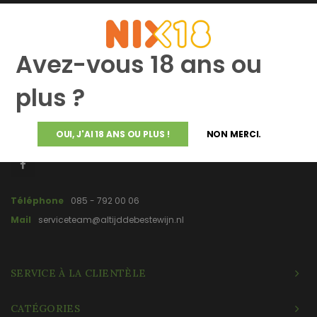
Avez-vous 18 ans ou
Altijddebestewijn.nl ne propose que des vins de qualité supérieure
plus ?
provenant directement du vigneron et élaborés et mis en bouteille
par le vigneron lui-même.
OUI, J'AI 18 ANS OU PLUS !
NON MERCI.
Téléphone
085 - 792 00 06
Mail
serviceteam@altijddebestewijn.nl
SERVICE À LA CLIENTÈLE
CATÉGORIES