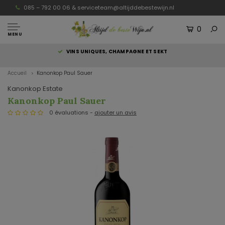
085 – 792 00 06 &
serviceteam@altijddebestewijn.nl
0
MENU
S
VINS UNIQUES, CHAMPAGNE ET SEKT
Accueil
Kanonkop Paul Sauer
Kanonkop Estate
Kanonkop Paul Sauer
0 évaluations -
ajouter un avis