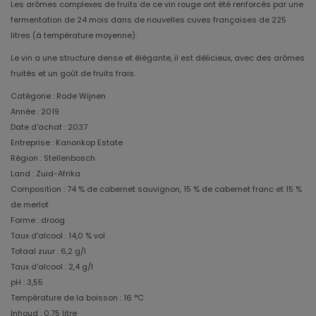
Les arômes complexes de fruits de ce vin rouge ont été renforcés par une
fermentation de 24 mois dans de nouvelles cuves françaises de 225
litres (à température moyenne).
Le vin a une structure dense et élégante, il est délicieux, avec des arômes
fruités et un goût de fruits frais.
Catégorie : Rode Wijnen
Année : 2019
Date d'achat : 2037
Entreprise : Kanonkop Estate
Région : Stellenbosch
Land : Zuid-Afrika
Composition : 74 % de cabernet sauvignon, 15 % de cabernet franc et 15 %
de merlot
Forme : droog
Taux d'alcool : 14,0 % vol
Totaal zuur : 6,2 g/l
Taux d'alcool : 2,4 g/l
pH : 3,55
Température de la boisson : 16 °C
Inhoud : 0,75 litre