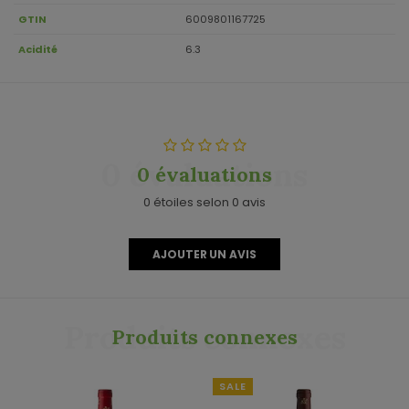
GTIN
6009801167725
Acidité
6.3
0 évaluations
0 évaluations
0 étoiles selon 0 avis
AJOUTER UN AVIS
Produits connexes
Produits connexes
SALE