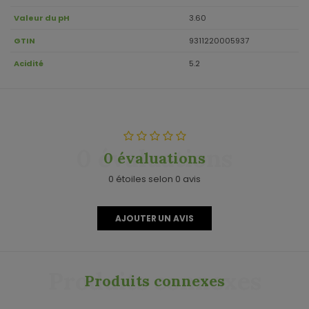
Valeur du pH
3.60
GTIN
9311220005937
Acidité
5.2
0 évaluations
0 évaluations
0 étoiles selon 0 avis
AJOUTER UN AVIS
Produits connexes
Produits connexes