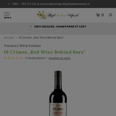
085 – 792 00 06 &
serviceteam@altijddebestewijn.nl
0
MENU
S
VINS UNIQUES, CHAMPAGNE ET SEKT
Accueil
19 Crimes „Red Wine Behind Bars“
Treasury Wine Estates
19 Crimes „Red Wine Behind Bars“
0 évaluations -
ajouter un avis