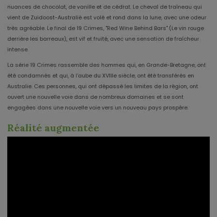
nuances de chocolat, de vanille et de cédrat. Le cheval de traîneau qui
vient de Zuidoost-Australië est volé et rond dans la lune, avec une odeur
très agréable. Le final de 19 Crimes, "Red Wine Behind Bars" (Le vin rouge
derrière les barreaux), est vif et fruité, avec une sensation de fraîcheur
intense.
La série 19 Crimes rassemble des hommes qui, en Grande-Bretagne, ont
été condamnés et qui, à l'aube du XVIIIe siècle, ont été transférés en
Australie. Ces personnes, qui ont dépassé les limites de la région, ont
ouvert une nouvelle voie dans de nombreux domaines et se sont
engagées dans une nouvelle voie vers un nouveau pays prospère.
Réalité augmentée