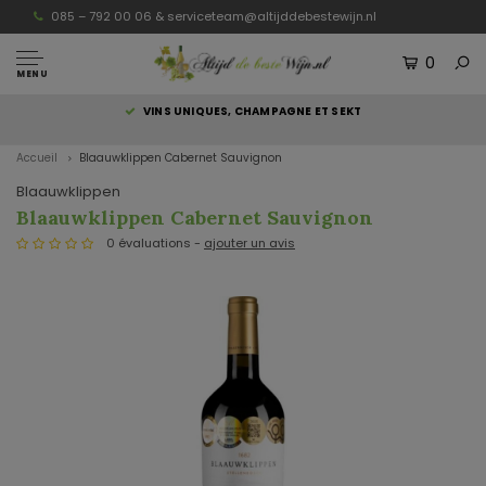
085 – 792 00 06 &
serviceteam@altijddebestewijn.nl
0
MENU
S
VINS UNIQUES, CHAMPAGNE ET SEKT
Accueil
Blaauwklippen Cabernet Sauvignon
Blaauwklippen
Blaauwklippen Cabernet Sauvignon
0 évaluations -
ajouter un avis