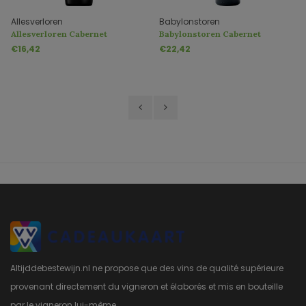
Allesverloren
Babylonstoren
Allesverloren Cabernet
Babylonstoren Cabernet
Sauvignon
Sauvignon
€16,42
€22,42
Altijddebestewijn.nl ne propose que des vins de qualité supérieure
provenant directement du vigneron et élaborés et mis en bouteille
par le vigneron lui-même.