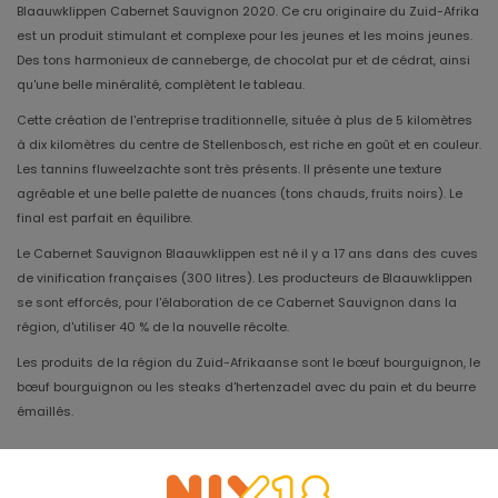
Blaauwklippen Cabernet Sauvignon 2020. Ce cru originaire du Zuid-Afrika
est un produit stimulant et complexe pour les jeunes et les moins jeunes.
Des tons harmonieux de canneberge, de chocolat pur et de cédrat, ainsi
qu'une belle minéralité, complètent le tableau.
Cette création de l'entreprise traditionnelle, située à plus de 5 kilomètres
à dix kilomètres du centre de Stellenbosch, est riche en goût et en couleur.
Les tannins fluweelzachte sont très présents. Il présente une texture
agréable et une belle palette de nuances (tons chauds, fruits noirs). Le
final est parfait en équilibre.
Le Cabernet Sauvignon Blaauwklippen est né il y a 17 ans dans des cuves
de vinification françaises (300 litres). Les producteurs de Blaauwklippen
se sont efforcés, pour l'élaboration de ce Cabernet Sauvignon dans la
région, d'utiliser 40 % de la nouvelle récolte.
Les produits de la région du Zuid-Afrikaanse sont le bœuf bourguignon, le
bœuf bourguignon ou les steaks d'hertenzadel avec du pain et du beurre
émaillés.
Millésime
2022