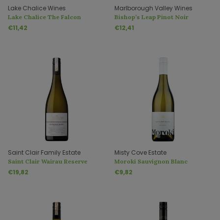
Lake Chalice Wines
Marlborough Valley Wines
Lake Chalice The Falcon
Bishop’s Leap Pinot Noir
Sauvignon Blanc
€11,42
€12,41
Saint Clair Family Estate
Misty Cove Estate
Saint Clair Wairau Reserve
Moroki Sauvignon Blanc
Sauvignon Blanc
€19,82
€9,82