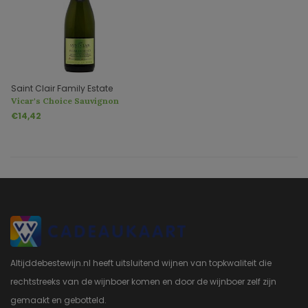
Saint Clair Family Estate
Vicar's Choice Sauvignon
Bubbles
€14,42
Altijddebestewijn.nl heeft uitsluitend wijnen van topkwaliteit die
rechtstreeks van de wijnboer komen en door de wijnboer zelf zijn
gemaakt en gebotteld.