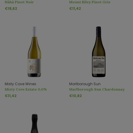
Hãhã Pinot Noir
Mount Riley Pinot Gris
€18,62
€11,42
Misty Cove Wines
Marlborough Sun
Misty Cove Estate 0,0%
Marlborough Sun Chardonnay
Sauvignon Blanc Alcoholvrij
€11,42
€10,82