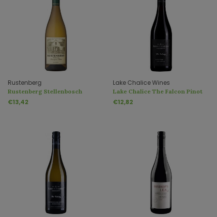
Rustenberg
Lake Chalice Wines
Rustenberg Stellenbosch
Lake Chalice The Falcon Pinot
Sauvignon Blanc
Noir
€13,42
€12,82