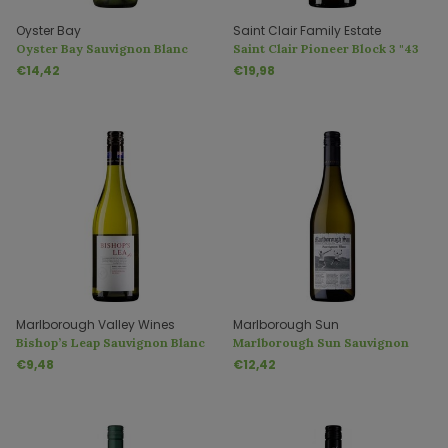
Oyster Bay
Saint Clair Family Estate
Oyster Bay Sauvignon Blanc
Saint Clair Pioneer Block 3 "43
Marlborough
Degrees" Sauvignon Blanc
€14,42
€19,98
Marlborough Valley Wines
Marlborough Sun
Bishop’s Leap Sauvignon Blanc
Marlborough Sun Sauvignon
Blanc
€9,48
€12,42