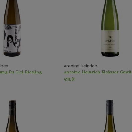
ines
Antoine Heinrich
ung Fu Girl Riesling
Antoine Heinrich Elsässer Gew
AC
€11,81