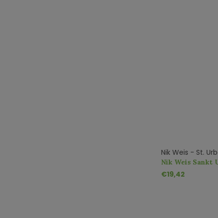
Nik Weis - St. U
Nik Weis Sankt 
Goldtröpfchen 
€19,42