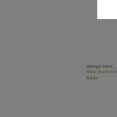
Weingut Manz
Manz Handwerk 
€9,42