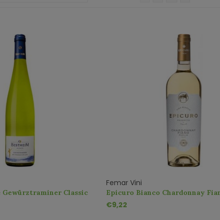
Femar Vini
 Gewürztraminer Classic
Epicuro Bianco Chardonnay Fia
IGT
€9,22