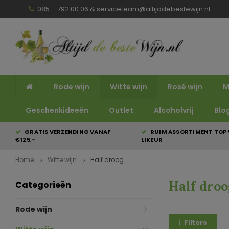
085 – 792 00 06 &
serviceteam@altijddebestewijn.nl
Rode wijn
Witte wijn
Rosé wijn
M
Geschenkideeën
Outlet
Alcoholvrij
Blo
GRATIS VERZENDING VANAF
RUIM ASSORTIMENT TOP 
€125,-
LIKEUR
Home
Witte wijn
Half droog
Half droo
Categorieën
Rode wijn
Filters