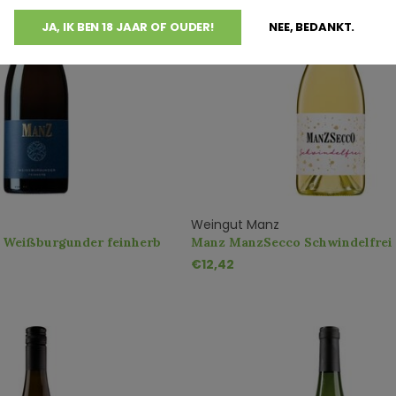
JA, IK BEN 18 JAAR OF OUDER!
NEE, BEDANKT.
Weingut Manz
Weißburgunder feinherb
Manz ManzSecco Schwindelfrei 
€12,42