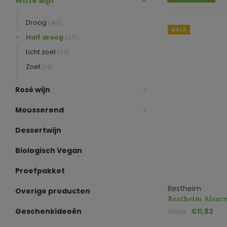
Witte wijn
Droog
(413)
SALE
Half droog
(27)
Licht zoet
(29)
Zoet
(14)
Rosé wijn
Mousserend
Dessertwijn
Biologisch Vegan
Proefpakket
Bestheim
Overige producten
Bestheim Alsace
AC
Geschenkideeën
€11,82
€12,72