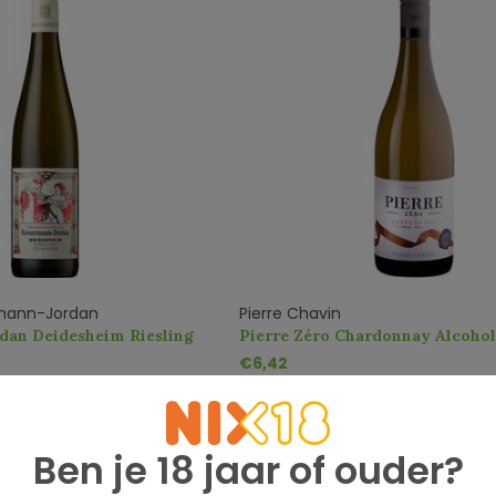
mann-Jordan
Pierre Chavin
dan Deidesheim Riesling
Pierre Zéro Chardonnay Alcohol
€6,42
Ben je 18 jaar of ouder?