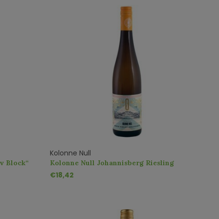
Kolonne Null
v Block“
Kolonne Null Johannisberg Riesling
Gelblack Alcoholvrij
€18,42