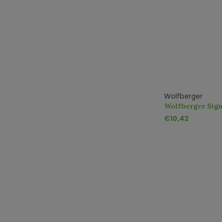
Wolfberger
Wolfberger Sig
d'Alsace AOC
€10,42