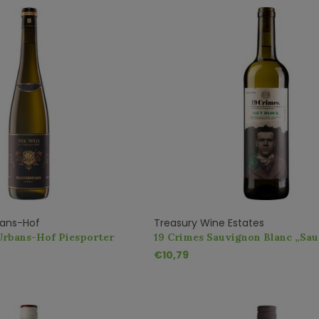
rbans-Hof
Treasury Wine Estates
Urbans-Hof Piesporter
19 Crimes Sauvignon Blanc „Sau
Kabinett
€10,79