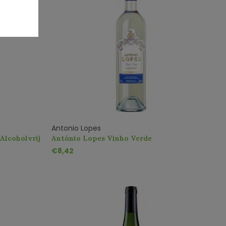
Antonio Lopes
Alcoholvrij
António Lopes Vinho Verde
€8,42