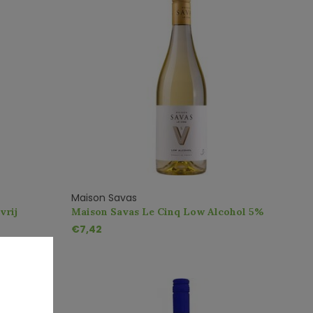
Maison Savas
vrij
Maison Savas Le Cinq Low Alcohol 5%
€7,42