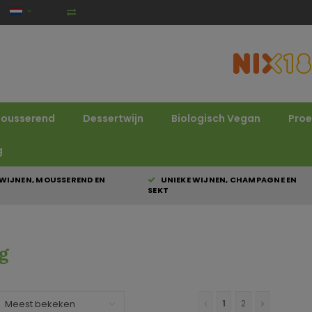
ousserend
Dessertwijn
Biologisch Vegan
Proe
g
WIJNEN, MOUSSEREND EN
UNIEKE WIJNEN, CHAMPAGNE EN
SEKT
g
Meest bekeken
1
2