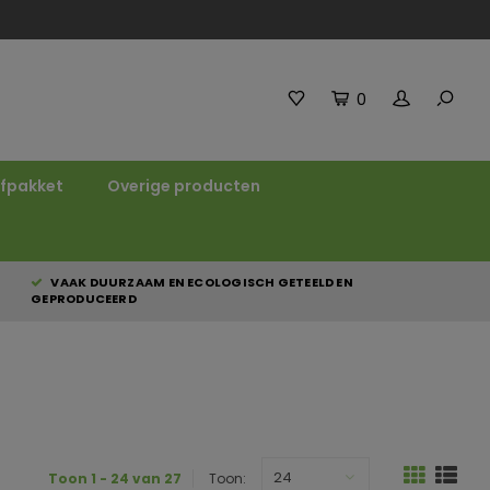
0
fpakket
Overige producten
VAAK DUURZAAM EN ECOLOGISCH GETEELD EN
GEPRODUCEERD
24
Toon 1 - 24 van 27
Toon: