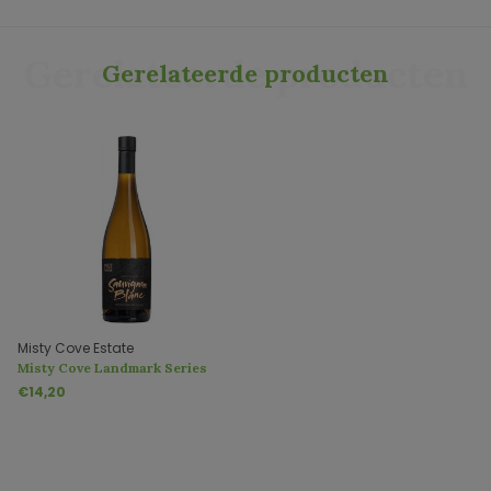
Gerelateerde producten
Gerelateerde producten
Misty Cove Estate
Misty Cove Landmark Series
Sauvignon Blanc
€14,20