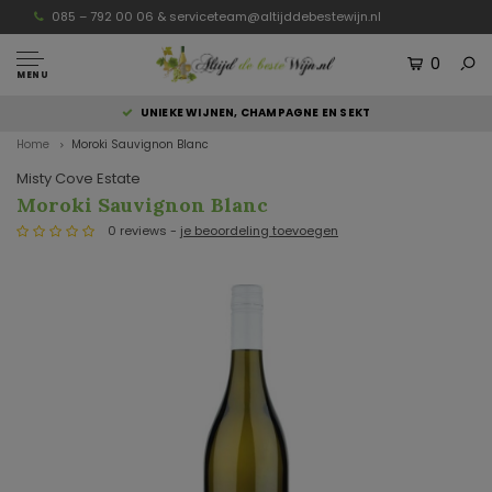
085 – 792 00 06 &
serviceteam@altijddebestewijn.nl
0
MENU
UNIEKE WIJNEN, CHAMPAGNE EN SEKT
Home
Moroki Sauvignon Blanc
Misty Cove Estate
Moroki Sauvignon Blanc
0 reviews -
je beoordeling toevoegen