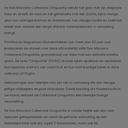
De San Marzano Collezione Cinquanta verrukt het glas met zijn dieprode
kleur en streelt de neus en het gehemelte met een dichte, bijna vlezige
geur van overrijpe bramen en vlierbessen. Een vleugje vanille en zoethout
waait over voordat een lange afdronk rodewijnkenners in vervoering
brengt.
Primitivo en Negramaro druivenstokken van meer dan 50 jaar oud
produceren de druiven voor deze uitzonderlijk volle San Marzano
Collezione Cinquanta, granaatrood van kleur met een delicate violette
glans. De twee "Cinquanta" (50:50) druiven lijken op elkaar en versterken
hun typische aroma's van zwart fruit en hun licht kruidige tonen in deze
rode wijn uit Puglia.
Herinneringen aan heerlijke rum zijn net zo aanwezig als een vleugje
pittige chilipepers en pure chocolade. Zowel krachtig als fluweelzacht in
de mond, vertoont de Collezione Cinquanta een heerlijke fruitige
versmelting.
De San Marzano Collezione Cinquanta is zonder twijfel een wijn voor
speciale gelegenheden en vormt de perfecte aanvulling op een
feestelijke tafel met dry-aged T-bonesteaks, maar ook bij