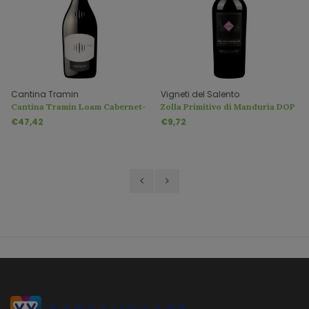
Cantina Tramin
Vigneti del Salento
Cantina Tramin Loam Cabernet-
Zolla Primitivo di Manduria DOP
Merlot Riserva
€47,42
€9,72