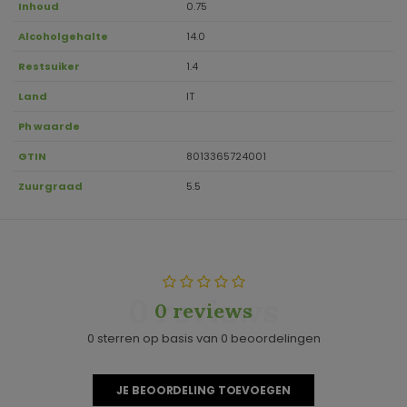
Inhoud
0.75
Alcoholgehalte
14.0
Restsuiker
1.4
Land
IT
Ph waarde
GTIN
8013365724001
Zuurgraad
5.5
0 reviews
0 reviews
0 sterren op basis van 0 beoordelingen
JE BEOORDELING TOEVOEGEN