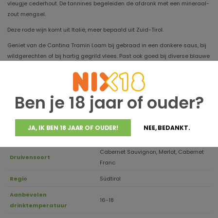
vleugje cederhout. De tannines begeleiden de afdronk met een mineraal-
zout mengsel.
Deze rode wijn komt uit Italië, meer bepaald uit Zuid-Tirol.
Geniet van de Cantina Tramin Loam bij gebraad in een donkere saus, bij
wildgerechten of bij hartig gegrild vlees. Past ook goed bij diverse blauwe
kazen.
Ben je 18 jaar of ouder?
Jaargang
2022
JA, IK BEN 18 JAAR OF OUDER!
NEE, BEDANKT.
Houdbaar tot
2032
Cabernet Sauvignon, Merlot, Cabernet
Druivensoort
Franc
Regio
Südtirol
Aanbevolen
16-18
drinktemperatuur