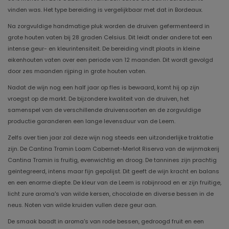
vinden was. Het type bereiding is vergelijkbaar met dat in Bordeaux.
Na zorgvuldige handmatige pluk worden de druiven gefermenteerd in
grote houten vaten bij 28 graden Celsius. Dit leidt onder andere tot een
intense geur- en kleurintensiteit. De bereiding vindt plaats in kleine
eikenhouten vaten over een periode van 12 maanden. Dit wordt gevolgd
door zes maanden rijping in grote houten vaten.
Nadat de wijn nog een half jaar op fles is bewaard, komt hij op zijn
vroegst op de markt. De bijzondere kwaliteit van de druiven, het
samenspel van de verschillende druivensoorten en de zorgvuldige
productie garanderen een lange levensduur van de Leem.
Zelfs over tien jaar zal deze wijn nog steeds een uitzonderlijke traktatie
zijn. De Cantina Tramin Loam Cabernet-Merlot Riserva van de wijnmakerij
Cantina Tramin is fruitig, evenwichtig en droog. De tannines zijn prachtig
geïntegreerd, intens maar fijn gepolijst. Dit geeft de wijn kracht en balans
en een enorme diepte. De kleur van de Leem is robijnrood en er zijn fruitige,
licht zure aroma's van wilde kersen, chocolade en diverse bessen in de
neus. Noten van wilde kruiden vullen deze geur aan.
De smaak baadt in aroma's van rode bessen, gedroogd fruit en een