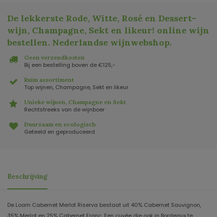
De lekkerste Rode, Witte, Rosé en Dessert-
wijn, Champagne, Sekt en likeur! online wijn
bestellen. Nederlandse wijnwebshop
.
Geen verzendkosten
Bij een bestelling boven de €125,-
Ruim assortiment
Top wijnen, Champagne, Sekt en likeur
Unieke wijnen, Champagne en Sekt
Rechtstreeks van de wijnboer
Duurzaam en ecologisch
Geteeld en geproduceerd
Beschrijving
De Loam Cabernet Merlot Riserva bestaat uit 40% Cabernet Sauvignon,
35% Merlot en 25% Cabernet Franc. Een cuvée die ook in Bordeaux te