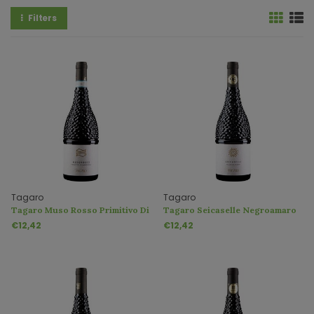
Filters
Tagaro
Tagaro
Tagaro Muso Rosso Primitivo Di
Tagaro Seicaselle Negroamaro
Manduria DOP
Puglia IGP
€12,42
€12,42