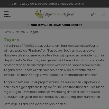
085 – 792 00 06 &
serviceteam@altijddebestewijn.nl
0
MENU
UNIEKE WIJNEN, CHAMPAGNE EN SEKT
Home
Merken
Tagaro
Tagaro
Het wijnhuis TAGARO staat bekend om hun karakteristieke Puglia
wijnen, zoals de "Pinataro" en "Passo del Sud", en bieden zowel
klassieke als moderne varianten. Hun wijngaarden bevinden zich in
de pittoreske Valle d'Itria, een gebied dat bekend staat om de unieke
omstandigheden die zorgen voor verfijnde en smaakvolle wijnen.
Tagaro produceert wijnen met een nadruk op authenticiteit en
kwaliteit, en richt zich op zowel lokale als internationale markten.
Tagaro heeft een uniek project waarbij ze hun wijnen verpakken in
een fles die geïnspireerd is op de "trullo," een traditioneel huisje uit de
regio Puglia. Deze iconische fles weerspiegelt niet alleen de lokale
cultuur, maar geeft ook een exclusieve uitstraling aan hun wijnen.
Deze wijn is zeker een aanrader als cadeau.