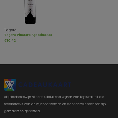
Tagaro
Tagaro Pinataro Apassimento
Puglia IGP
€10,42
Altijddebestewijn.nl heeft uitsluitend wijnen van topkwaliteit die
rechtstreeks van de wijnboer komen en door de wijnboer zelf zijn
gemaakt en gebotteld.