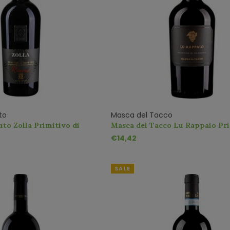
to
Masca del Tacco
nto Zolla Primitivo di
Masca del Tacco Lu Rappaio Pri
iserva
Manduria
€14,42
SALE