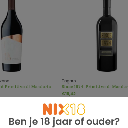
rzano
Tagaro
ò Primitivo di Manduria
Since 1974 Primitivo di Mandu
€16,42
Ben je 18 jaar of ouder?