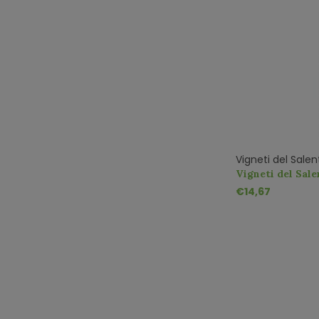
Vigneti del Salen
Vigneti del Sale
Manduria DOP R
€14,67