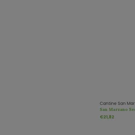
Cantine San Ma
San Marzano Ses
Manduria DOP
€21,82