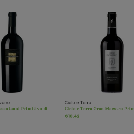
rzano
Cielo e Terra
santanni Primitivo di
Cielo e Terra Gran Maestro Prim
Manduria DOC
€10,42