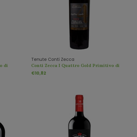
Tenute Conti Zecca
o di
Conti Zecca I Quattro Gold Primitivo di
 Edition
Manduria
€10,82