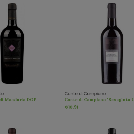
to
Conte di Campiano
 di Manduria DOP
Conte di Campiano "Sexaginta 
Primitivo di Manduria DOC
€10,91