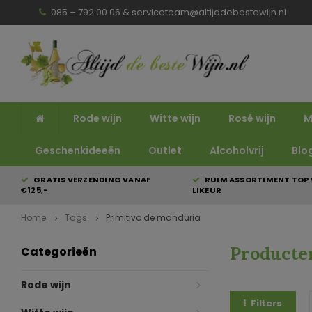
085 – 792 00 06 &
serviceteam@altijddebestewijn.nl
Rode wijn
Witte wijn
Rosé wijn
M
Geschenkideeën
Outlet
Alcoholvrij
Blo
GRATIS VERZENDING VANAF
RUIM ASSORTIMENT TOP 
€125,-
LIKEUR
Home
Tags
Primitivo de manduria
Producte
Categorieën
Rode wijn
Filters