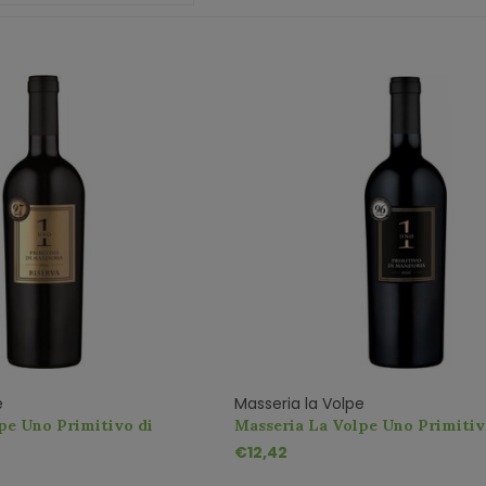
e
Masseria la Volpe
pe Uno Primitivo di
Masseria La Volpe Uno Primitiv
iserva
Manduria DOC
€12,42