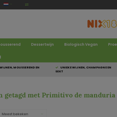
ousserend
Dessertwijn
Biologisch Vegan
Proe
g
WIJNEN, MOUSSEREND EN
UNIEKE WIJNEN, CHAMPAGNE EN
SEKT
n getagd met Primitivo de manduria
Meest bekeken