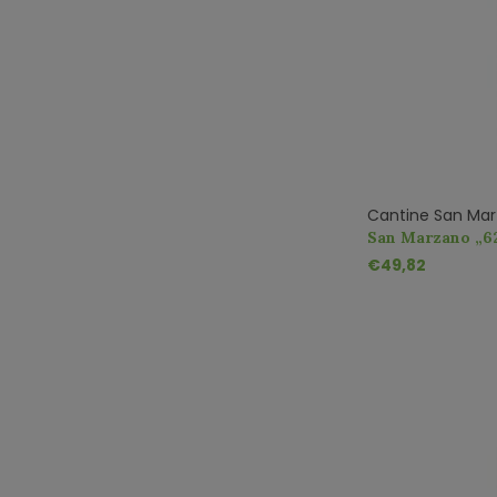
Cantine San Ma
San Marzano „62
di Manduria 1,5
€49,82