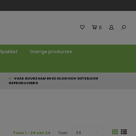
0
fpakket
Overige producten
VAAK DUURZAAM EN ECOLOGISCH GETEELD EN
GEPRODUCEERD
24
Toon 1 - 24 van 24
Toon: