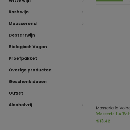
Witte wijn
Rosé wijn
Mousserend
Dessertwijn
Biologisch Vegan
Proefpakket
Overige producten
Geschenkideeën
Outlet
Alcoholvrij
Masseria la Volp
Masseria La Vol
Manduria DOC R
€13,42