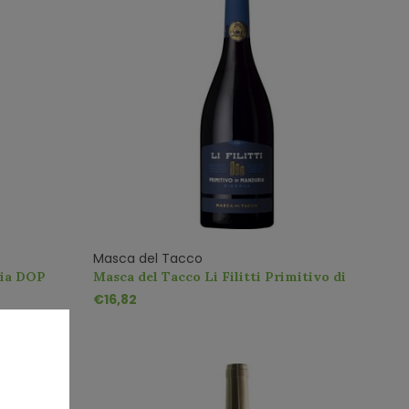
Masca del Tacco
ria DOP
Masca del Tacco Li Filitti Primitivo di
Manduria Riserva
€16,82