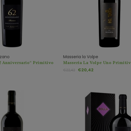
rzano
Masseria la Volpe
 Anniversario“ Primitivo
Masseria La Volpe Uno Primitiv
 Liter Magnum
Manduria DOC Riserva Premium
€20,42
€22,42