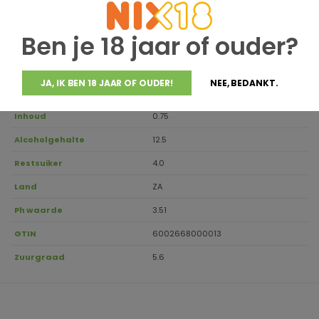
50% Sauvignon Blanc , 50%
Druivensoort
Chardonnay
Ben je 18 jaar of ouder?
Regio
Western Cape
Aanbevolen
JA, IK BEN 18 JAAR OF OUDER!
NEE, BEDANKT.
12-14
drinktemperatuur
Inhoud
0.75
Alcoholgehalte
12.5
Restsuiker
4.0
Land
ZA
Ph waarde
3.51
GTIN
6002668000013
Zuurgraad
5.6