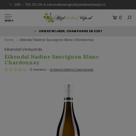
085 – 792 00 06 &
serviceteam@altijddebestewijn.nl
0
MENU
UNIEKE WIJNEN, CHAMPAGNE EN SEKT
Home
Eikendal Nadine Sauvignon Blanc Chardonnay
Eikendal Vineyards
Eikendal Nadine Sauvignon Blanc
Chardonnay
0 reviews -
je beoordeling toevoegen