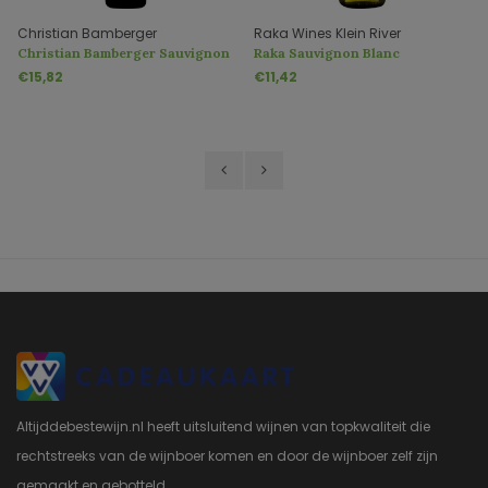
Christian Bamberger
Raka Wines Klein River
Christian Bamberger Sauvignon
Raka Sauvignon Blanc
Blanc Fumé
€15,82
€11,42
Altijddebestewijn.nl heeft uitsluitend wijnen van topkwaliteit die
rechtstreeks van de wijnboer komen en door de wijnboer zelf zijn
gemaakt en gebotteld.