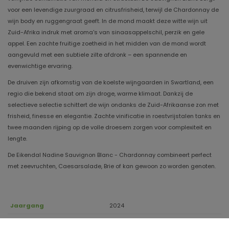
voor een levendige zuurgraad en citrusfrisheid, terwijl de Chardonnay de
wijn body en ruggengraat geeft. In de mond maakt deze witte wijn uit
Zuid-Afrika indruk met aroma's van sinaasappelschil, perzik en gele
appel. Een zachte fruitige zoetheid in het midden van de mond wordt
aangevuld met een subtiele zilte afdronk – een spannende en
evenwichtige ervaring.
De druiven zijn afkomstig van de koelste wijngaarden in Swartland, een
regio die bekend staat om zijn droge, warme klimaat. Dankzij de
selectieve selectie schittert de wijn ondanks de Zuid-Afrikaanse zon met
frisheid, finesse en elegantie. Zachte vinificatie in roestvrijstalen tanks en
twee maanden rijping op de volle droesem zorgen voor complexiteit en
lengte.
De Eikendal Nadine Sauvignon Blanc - Chardonnay combineert perfect
met zeevruchten, Caesarsalade, Brie of kan gewoon zo worden genoten.
Jaargang
2024
Houdbaar tot