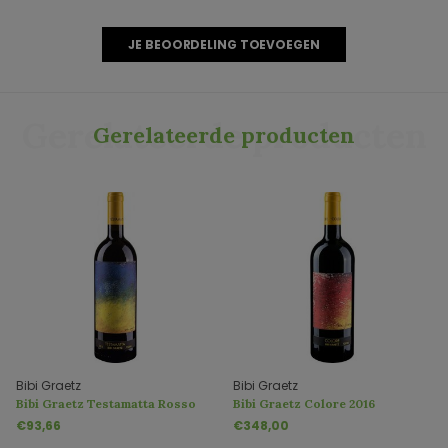
JE BEOORDELING TOEVOEGEN
Gerelateerde producten
Gerelateerde producten
Bibi Graetz
Bibi Graetz
Bibi Graetz Testamatta Rosso
Bibi Graetz Colore 2016
Toscana 2018
€93,66
€348,00