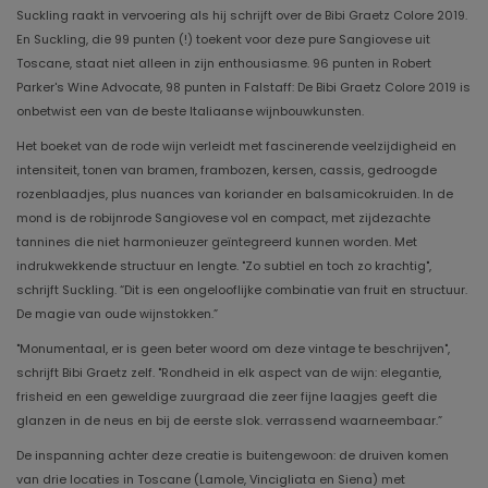
Suckling raakt in vervoering als hij schrijft over de Bibi Graetz Colore 2019.
En Suckling, die 99 punten (!) toekent voor deze pure Sangiovese uit
Toscane, staat niet alleen in zijn enthousiasme. 96 punten in Robert
Parker's Wine Advocate, 98 punten in Falstaff: De Bibi Graetz Colore 2019 is
onbetwist een van de beste Italiaanse wijnbouwkunsten.
Het boeket van de rode wijn verleidt met fascinerende veelzijdigheid en
intensiteit, tonen van bramen, frambozen, kersen, cassis, gedroogde
rozenblaadjes, plus nuances van koriander en balsamicokruiden. In de
mond is de robijnrode Sangiovese vol en compact, met zijdezachte
tannines die niet harmonieuzer geïntegreerd kunnen worden. Met
indrukwekkende structuur en lengte. "Zo subtiel en toch zo krachtig",
schrijft Suckling. “Dit is een ongelooflijke combinatie van fruit en structuur.
De magie van oude wijnstokken.”
"Monumentaal, er is geen beter woord om deze vintage te beschrijven",
schrijft Bibi Graetz zelf. "Rondheid in elk aspect van de wijn: elegantie,
frisheid en een geweldige zuurgraad die zeer fijne laagjes geeft die
glanzen in de neus en bij de eerste slok. verrassend waarneembaar.”
De inspanning achter deze creatie is buitengewoon: de druiven komen
van drie locaties in Toscane (Lamole, Vincigliata en Siena) met