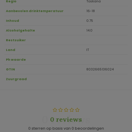
Regio
Toskana
Aanbevolen drinktemperatuur
16-18
Inhoud
0.75
Alcoholgehalte
14.0
Restsuiker
Land
IT
Ph waarde
GTIN
8032665136024
Zuurgraad
0 reviews
0 reviews
0 sterren op basis van 0 beoordelingen