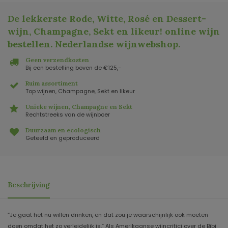
De lekkerste Rode, Witte, Rosé en Dessert-
wijn, Champagne, Sekt en likeur! online wijn
bestellen. Nederlandse wijnwebshop
.
Geen verzendkosten
Bij een bestelling boven de €125,-
Ruim assortiment
Top wijnen, Champagne, Sekt en likeur
Unieke wijnen, Champagne en Sekt
Rechtstreeks van de wijnboer
Duurzaam en ecologisch
Geteeld en geproduceerd
Beschrijving
“Je gaat het nu willen drinken, en dat zou je waarschijnlijk ook moeten
doen omdat het zo verleidelijk is.” Als Amerikaanse wijncritici over de Bibi