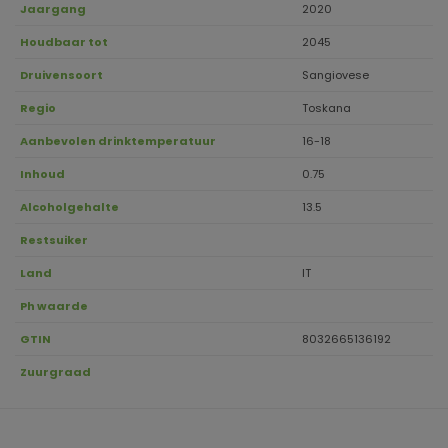
Jaargang
2020
Houdbaar tot
2045
Druivensoort
Sangiovese
Regio
Toskana
Aanbevolen drinktemperatuur
16-18
Inhoud
0.75
Alcoholgehalte
13.5
Restsuiker
Land
IT
Ph waarde
GTIN
8032665136192
Zuurgraad