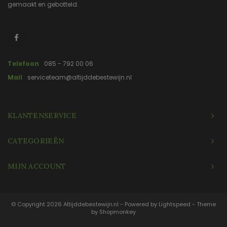
gemaakt en gebotteld.
Telefoon
085 - 792 00 06
Mail
serviceteam@altijddebestewijn.nl
KLANTENSERVICE
CATEGORIEËN
MIJN ACCOUNT
© Copyright 2026 Altijddebestewijn.nl - Powered by
Lightspeed
- Theme
by
Shopmonkey