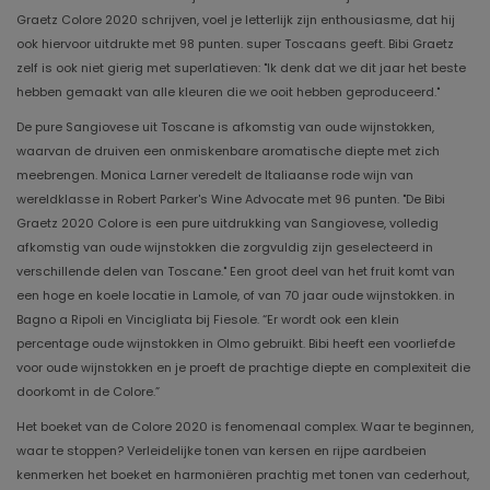
Graetz Colore 2020 schrijven, voel je letterlijk zijn enthousiasme, dat hij
ook hiervoor uitdrukte met 98 punten. super Toscaans geeft. Bibi Graetz
zelf is ook niet gierig met superlatieven: "Ik denk dat we dit jaar het beste
hebben gemaakt van alle kleuren die we ooit hebben geproduceerd."
De pure Sangiovese uit Toscane is afkomstig van oude wijnstokken,
waarvan de druiven een onmiskenbare aromatische diepte met zich
meebrengen. Monica Larner veredelt de Italiaanse rode wijn van
wereldklasse in Robert Parker's Wine Advocate met 96 punten. "De Bibi
Graetz 2020 Colore is een pure uitdrukking van Sangiovese, volledig
afkomstig van oude wijnstokken die zorgvuldig zijn geselecteerd in
verschillende delen van Toscane." Een groot deel van het fruit komt van
een hoge en koele locatie in Lamole, of van 70 jaar oude wijnstokken. in
Bagno a Ripoli en Vincigliata bij Fiesole. “Er wordt ook een klein
percentage oude wijnstokken in Olmo gebruikt. Bibi heeft een voorliefde
voor oude wijnstokken en je proeft de prachtige diepte en complexiteit die
doorkomt in de Colore.”
Het boeket van de Colore 2020 is fenomenaal complex. Waar te beginnen,
waar te stoppen? Verleidelijke tonen van kersen en rijpe aardbeien
kenmerken het boeket en harmoniëren prachtig met tonen van cederhout,