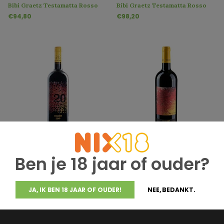
Bibi Graetz Testamatta Rosso
Bibi Graetz Testamatta Rosso
Toscana 2019
Toscana 2020
€94,80
€98,20
Bibi Graetz
Bibi Graetz
Bibi Graetz Colore 2019
Bibi Graetz Colore 2016
Ben je 18 jaar of ouder?
€248,00
€348,00
JA, IK BEN 18 JAAR OF OUDER!
NEE, BEDANKT.