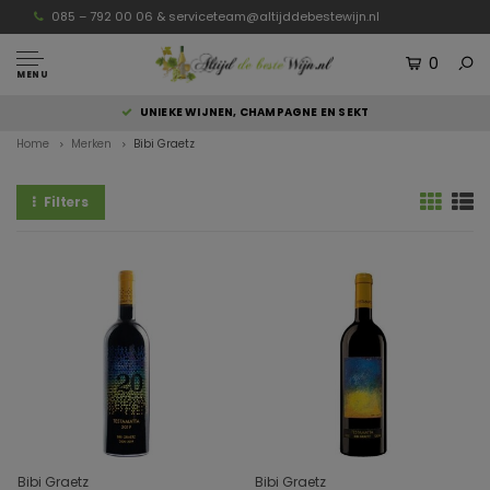
085 – 792 00 06 &
serviceteam@altijddebestewijn.nl
0
MENU
UNIEKE WIJNEN, CHAMPAGNE EN SEKT
Home
Merken
Bibi Graetz
Filters
Bibi Graetz
Bibi Graetz