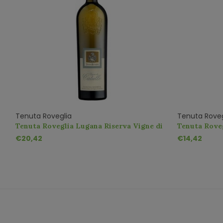
Tenuta Roveglia
Tenuta Roveg
Tenuta Roveglia Lugana Riserva Vigne di
Tenuta Rove
Catullo DOC
€20,42
€14,42