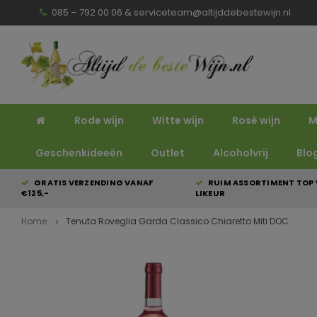
085 – 792 00 06 &
serviceteam@altijddebestewijn.nl
Rode wijn
Witte wijn
Rosé wijn
M
Geschenkideeën
Outlet
Alcoholvrij
Blo
GRATIS VERZENDING VANAF
RUIM ASSORTIMENT TOP 
€125,-
LIKEUR
Home
Tenuta Roveglia Garda Classico Chiaretto Miti DOC