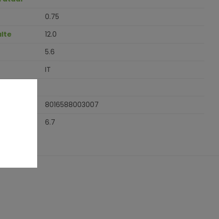
0.75
lte
12.0
5.6
IT
8016588003007
6.7