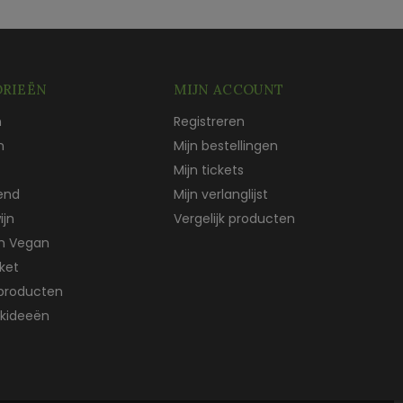
RIEËN
MIJN ACCOUNT
n
Registreren
n
Mijn bestellingen
Mijn tickets
end
Mijn verlanglijst
ijn
Vergelijk producten
ch Vegan
ket
producten
kideeën