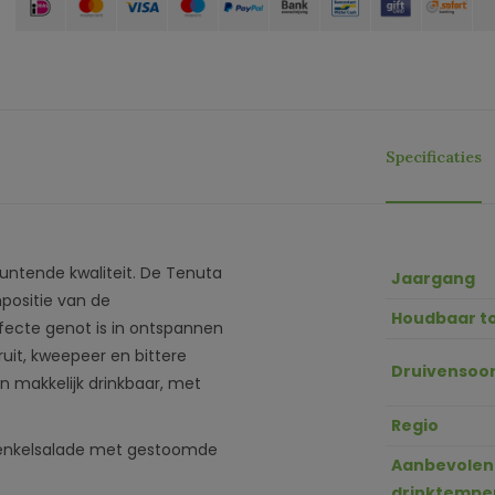
Specificaties
muntende kwaliteit. De Tenuta
Jaargang
mpositie van de
Houdbaar t
rfecte genot is in ontspannen
uit, kweepeer en bittere
Druivensoor
en makkelijk drinkbaar, met
Regio
 venkelsalade met gestoomde
Aanbevolen
drinktempe