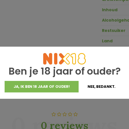
Inhoud
Alcoholgeha
Restsuiker
Land
Ph waarde
GTIN
Ben je 18 jaar of ouder?
Zuurgraad
JA, IK BEN 18 JAAR OF OUDER!
NEE, BEDANKT.
0 reviews
0 reviews