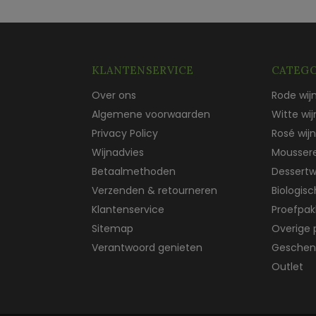
KLANTENSERVICE
CATEGO
Over ons
Rode wij
Algemene voorwaarden
Witte wij
Privacy Policy
Rosé wijn
Wijnadvies
Mousser
Betaalmethoden
Dessertw
Verzenden & retourneren
Biologis
Klantenservice
Proefpak
Sitemap
Overige 
Verantwoord genieten
Geschen
Outlet