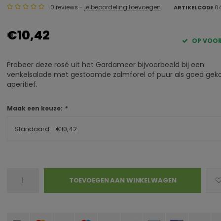
0 reviews -
je beoordeling toevoegen
ARTIKELCODE
04
€10,42
OP VOO
Probeer deze rosé uit het Gardameer bijvoorbeeld bij een
venkelsalade met gestoomde zalmforel of puur als goed gek
aperitief.
Maak een keuze:
*
Standaard - €10,42
TOEVOEGEN AAN WINKELWAGEN