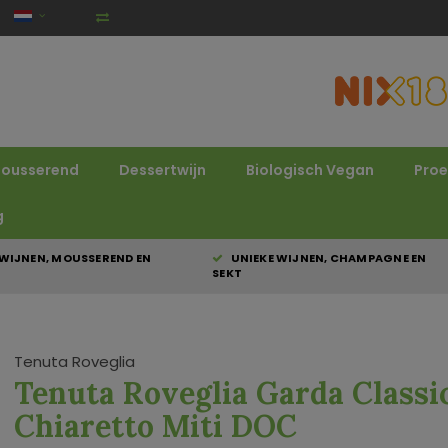
ousserend
Dessertwijn
Biologisch Vegan
Proe
g
WIJNEN, MOUSSEREND EN
UNIEKE WIJNEN, CHAMPAGNE EN
SEKT
Tenuta Roveglia
Tenuta Roveglia Garda Classi
Chiaretto Miti DOC