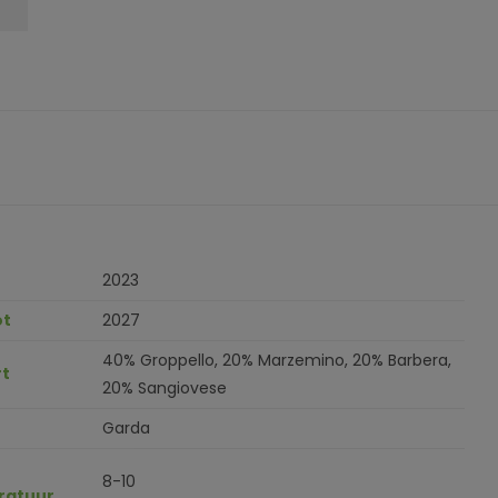
2023
ot
2027
40% Groppello, 20% Marzemino, 20% Barbera,
t
20% Sangiovese
Garda
8-10
ratuur