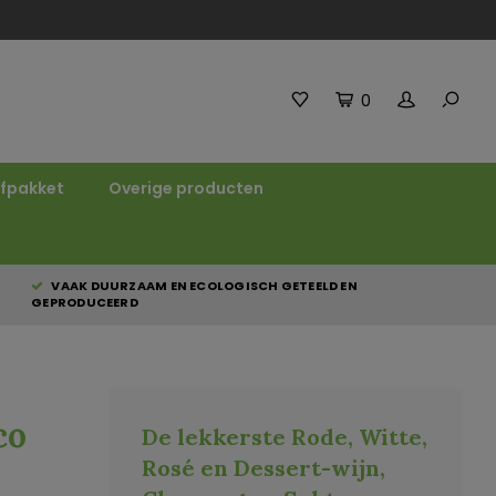
0
fpakket
Overige producten
VAAK DUURZAAM EN ECOLOGISCH GETEELD EN
GEPRODUCEERD
co
De lekkerste Rode, Witte,
Rosé en Dessert-wijn,