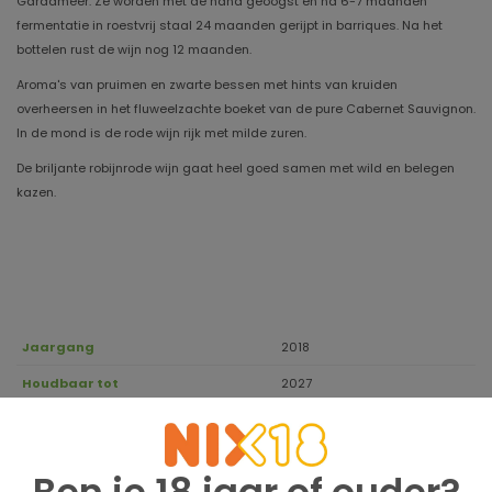
Gardameer. Ze worden met de hand geoogst en na 6-7 maanden
fermentatie in roestvrij staal 24 maanden gerijpt in barriques. Na het
bottelen rust de wijn nog 12 maanden.
Aroma's van pruimen en zwarte bessen met hints van kruiden
overheersen in het fluweelzachte boeket van de pure Cabernet Sauvignon.
In de mond is de rode wijn rijk met milde zuren.
De briljante robijnrode wijn gaat heel goed samen met wild en belegen
kazen.
Jaargang
2018
Houdbaar tot
2027
Druivensoort
100% Cabernet Sauvignon
Regio
Garda