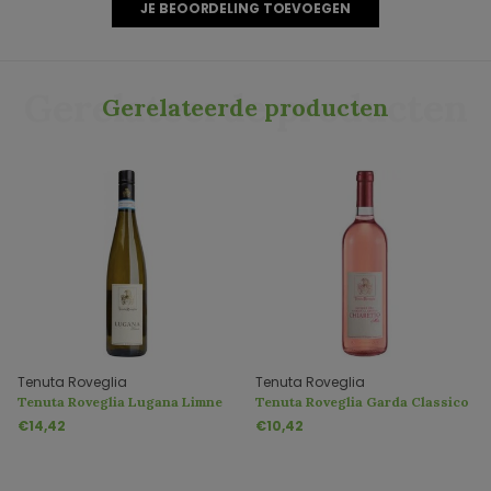
JE BEOORDELING TOEVOEGEN
Gerelateerde producten
Gerelateerde producten
Tenuta Roveglia
Tenuta Roveglia
Tenuta Roveglia Lugana Limne
Tenuta Roveglia Garda Classico
DOC
Chiaretto Miti DOC
€14,42
€10,42