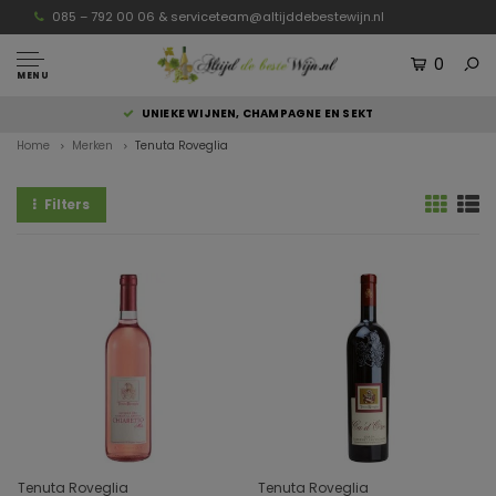
085 – 792 00 06 &
serviceteam@altijddebestewijn.nl
0
MENU
UNIEKE WIJNEN, CHAMPAGNE EN SEKT
Home
Merken
Tenuta Roveglia
Filters
Tenuta Roveglia
Tenuta Roveglia