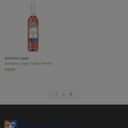
Antonio Lopes
António Lopes Vinho Verde
Rosé
€6,82
1
2
3