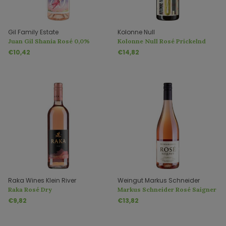
Gil Family Estate
Kolonne Null
Juan Gil Shania Rosé 0,0%
Kolonne Null Rosé Prickelnd
Alcoholvrij
Alkoholfrei
€10,42
€14,82
Raka Wines Klein River
Weingut Markus Schneider
Raka Rosé Dry
Markus Schneider Rosé Saigner
€9,82
€13,82