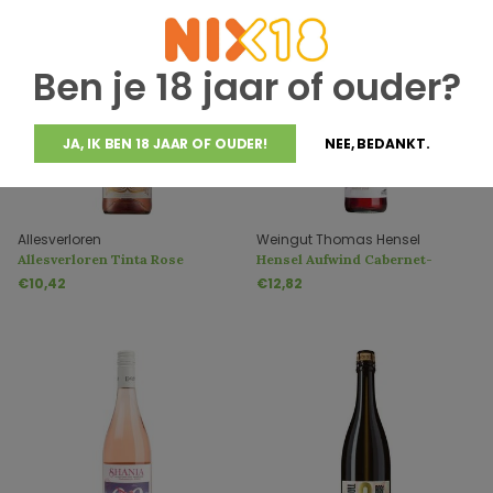
Ben je 18 jaar of ouder?
JA, IK BEN 18 JAAR OF OUDER!
NEE, BEDANKT.
Allesverloren
Weingut Thomas Hensel
Allesverloren Tinta Rose
Hensel Aufwind Cabernet-
Merlot Rose
€10,42
€12,82