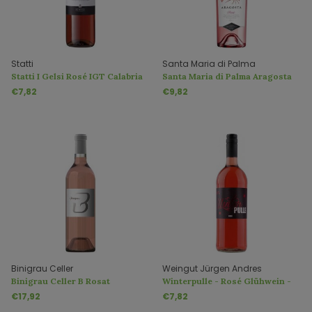
Statti
Santa Maria di Palma
Statti I Gelsi Rosé IGT Calabria
Santa Maria di Palma Aragosta
Rose DOC
€7,82
€9,82
Binigrau Celler
Weingut Jürgen Andres
Binigrau Celler B Rosat
Winterpulle - Rosé Glühwein -
Weingut Andres
€17,92
€7,82