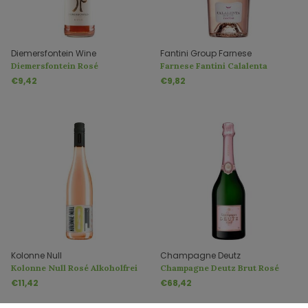
Diemersfontein Wine
Fantini Group Farnese
Diemersfontein Rosé
Farnese Fantini Calalenta
Merlot Rosé
€9,42
€9,82
Kolonne Null
Champagne Deutz
Kolonne Null Rosé Alkoholfrei
Champagne Deutz Brut Rosé
€11,42
€68,42