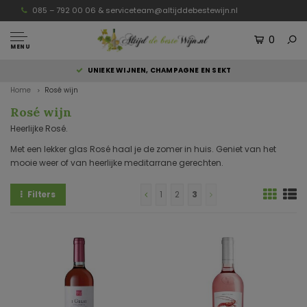
085 – 792 00 06 &
serviceteam@altijddebestewijn.nl
0
MENU
UNIEKE WIJNEN, CHAMPAGNE EN SEKT
Home
Rosé wijn
Rosé wijn
Heerlijke Rosé.
Met een lekker glas Rosé haal je de zomer in huis. Geniet van het
mooie weer of van heerlijke meditarrane gerechten.
Filters
1
2
3