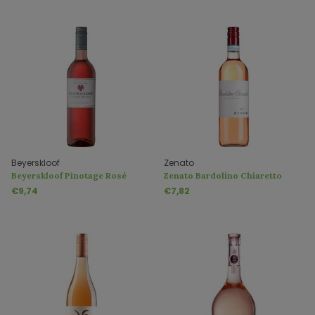
Beyerskloof
Zenato
Beyerskloof Pinotage Rosé
Zenato Bardolino Chiaretto
Rosé
€9,74
€7,82