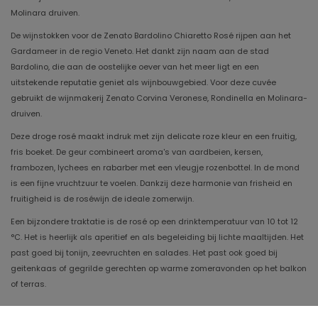
Molinara druiven.
De wijnstokken voor de Zenato Bardolino Chiaretto Rosé rijpen aan het
Gardameer in de regio Veneto. Het dankt zijn naam aan de stad
Bardolino, die aan de oostelijke oever van het meer ligt en een
uitstekende reputatie geniet als wijnbouwgebied. Voor deze cuvée
gebruikt de wijnmakerij Zenato Corvina Veronese, Rondinella en Molinara-
druiven.
Deze droge rosé maakt indruk met zijn delicate roze kleur en een fruitig,
fris boeket. De geur combineert aroma's van aardbeien, kersen,
frambozen, lychees en rabarber met een vleugje rozenbottel. In de mond
is een fijne vruchtzuur te voelen. Dankzij deze harmonie van frisheid en
fruitigheid is de roséwijn de ideale zomerwijn.
Een bijzondere traktatie is de rosé op een drinktemperatuur van 10 tot 12
°C. Het is heerlijk als aperitief en als begeleiding bij lichte maaltijden. Het
past goed bij tonijn, zeevruchten en salades. Het past ook goed bij
geitenkaas of gegrilde gerechten op warme zomeravonden op het balkon
of terras.