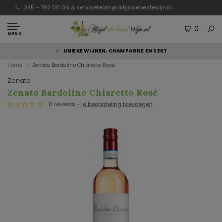
085 – 792 00 06 &
serviceteam@altijddebestewijn.nl
0
MENU
UNIEKE WIJNEN, CHAMPAGNE EN SEKT
Home
Zenato Bardolino Chiaretto Rosé
Zenato
Zenato Bardolino Chiaretto Rosé
0 reviews -
je beoordeling toevoegen