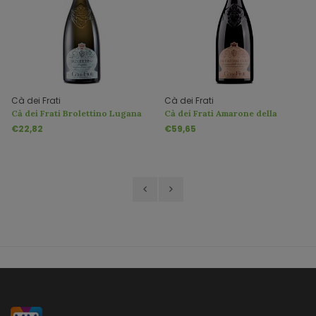
Cà dei Frati
Cà dei Frati
Cà dei Frati Brolettino Lugana
Cà dei Frati Amarone della
DOC
Valpolicella Pietro dal Cero
€22,82
€59,65