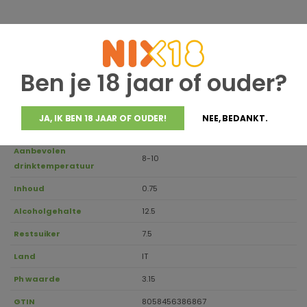
Jaargang
2024
Houdbaar tot
2028
Ben je 18 jaar of ouder?
Groppello, Marzemino, Sangiovese,
Druivensoort
Barbera
JA, IK BEN 18 JAAR OF OUDER!
NEE, BEDANKT.
Regio
Gardasee
Aanbevolen
8-10
drinktemperatuur
Inhoud
0.75
Alcoholgehalte
12.5
Restsuiker
7.5
Land
IT
Ph waarde
3.15
GTIN
8058456386867