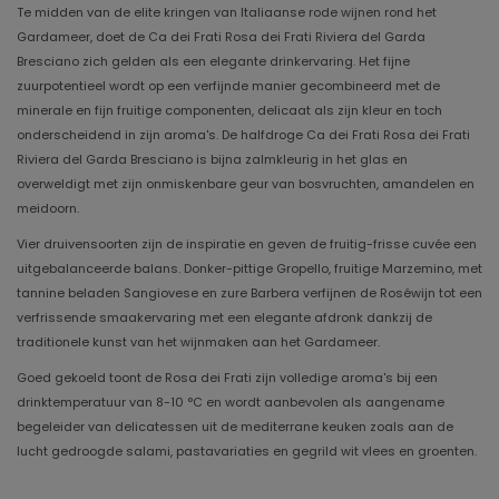
Te midden van de elite kringen van Italiaanse rode wijnen rond het
Gardameer, doet de Ca dei Frati Rosa dei Frati Riviera del Garda
Bresciano zich gelden als een elegante drinkervaring. Het fijne
zuurpotentieel wordt op een verfijnde manier gecombineerd met de
minerale en fijn fruitige componenten, delicaat als zijn kleur en toch
onderscheidend in zijn aroma's. De halfdroge Ca dei Frati Rosa dei Frati
Riviera del Garda Bresciano is bijna zalmkleurig in het glas en
overweldigt met zijn onmiskenbare geur van bosvruchten, amandelen en
meidoorn.
Vier druivensoorten zijn de inspiratie en geven de fruitig-frisse cuvée een
uitgebalanceerde balans. Donker-pittige Gropello, fruitige Marzemino, met
tannine beladen Sangiovese en zure Barbera verfijnen de Roséwijn tot een
verfrissende smaakervaring met een elegante afdronk dankzij de
traditionele kunst van het wijnmaken aan het Gardameer.
Goed gekoeld toont de Rosa dei Frati zijn volledige aroma's bij een
drinktemperatuur van 8-10 °C en wordt aanbevolen als aangename
begeleider van delicatessen uit de mediterrane keuken zoals aan de
lucht gedroogde salami, pastavariaties en gegrild wit vlees en groenten.