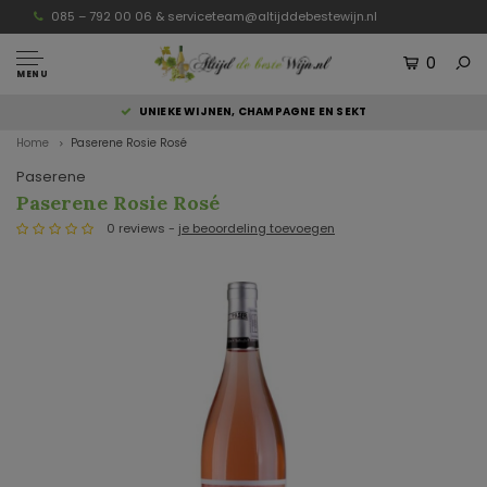
085 – 792 00 06 &
serviceteam@altijddebestewijn.nl
0
MENU
UNIEKE WIJNEN, CHAMPAGNE EN SEKT
Home
Paserene Rosie Rosé
Paserene
Paserene Rosie Rosé
0 reviews -
je beoordeling toevoegen