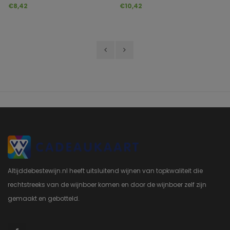
Pinot Noir Rosé
€8,42
€10,42
Altijddebestewijn.nl heeft uitsluitend wijnen van topkwaliteit die
rechtstreeks van de wijnboer komen en door de wijnboer zelf zijn
gemaakt en gebotteld.