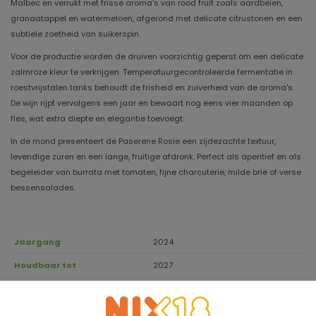
Malbec en verrukt met frisse aroma's van rood fruit zoals aardbeien,
granaatappel en watermeloen, afgerond met delicate citrustonen en een
subtiele zoetheid van suikerspin.
Voor de productie worden de druiven voorzichtig geperst om een ​​delicate
zalmroze kleur te verkrijgen. Temperatuurgecontroleerde fermentatie in
roestvrijstalen tanks behoudt de frisheid en zuiverheid van de aroma's.
De wijn rijpt vervolgens een jaar en bewaart nog eens vier maanden op
fles, wat extra diepte en elegantie toevoegt.
In de mond presenteert de Paserene Rosie een zijdezachte textuur,
levendige zuren en een lange, fruitige afdronk. Perfect als aperitief en als
begeleider van burrata met tomaten, fijne charcuterie, milde brie of verse
bessensalades.
Jaargang
2024
Houdbaar tot
2027
48% Syrah, 27% Malbec, 25%
Druivensoort
Mourvèdre