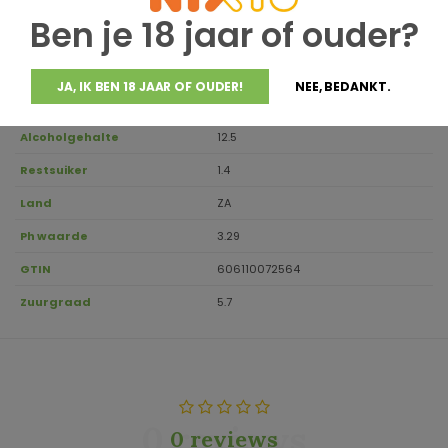
Regio
Western Cape
Ben je 18 jaar of ouder?
Aanbevolen
8-10
drinktemperatuur
JA, IK BEN 18 JAAR OF OUDER!
NEE, BEDANKT.
Inhoud
0.75
Alcoholgehalte
12.5
Restsuiker
1.4
Land
ZA
Ph waarde
3.29
GTIN
606110072564
Zuurgraad
5.7
0 reviews
0 reviews