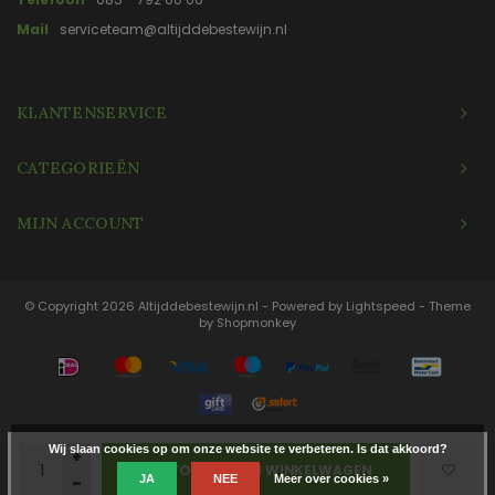
Mail
serviceteam@altijddebestewijn.nl
KLANTENSERVICE
CATEGORIEËN
MIJN ACCOUNT
© Copyright 2026 Altijddebestewijn.nl - Powered by
Lightspeed
- Theme
by
Shopmonkey
Wij slaan cookies op om onze website te verbeteren. Is dat akkoord?
+
TOEVOEGEN AAN WINKELWAGEN
JA
NEE
Meer over cookies »
-