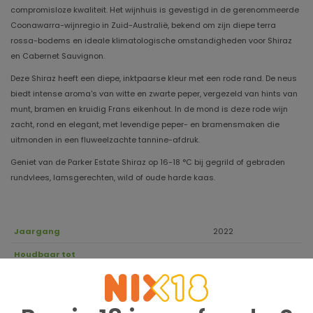
compromisloze kwaliteit. Het wijnhuis is gevestigd in de gerenommeerde
Coonawarra-wijnregio in Zuid-Australië, bekend om zijn diepe terra
rossa-bodems en ideale klimatologische omstandigheden voor Shiraz
en Cabernet Sauvignon.
Deze Shiraz heeft een diepe, inktpaarse kleur met een rode rand. De neus
biedt intense aroma's van witte en zwarte peper, vergezeld van hints van
munt, bramen en kruidig ​​Frans eikenhout. In de mond is deze rode wijn
zacht, rond en elegant, met levendige peper- en bramensmaken die
uitmonden in een fluweelzachte tannine-afdruk.
Geniet van de Parker Estate Shiraz op 16-18 °C bij gegrild of gebraden
rundvlees, lamsgerechten, wild of oude harde kaas.
Jaargang
2022
Houdbaar tot
Druivensoort
100% Shiraz
Regio
Coonawarra