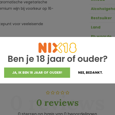
f aromatische vegetarische
mium wijn bij voorkeur op 16-
Alcoholgeha
Restsuiker
gtepunt voor veeleisende
Land
Ph waarde
GTIN
Zuurgraad
Ben je 18 jaar of ouder?
JA, IK BEN 18 JAAR OF OUDER!
NEE, BEDANKT.
0 reviews
0 reviews
0 sterren op basis van 0 beoordelingen