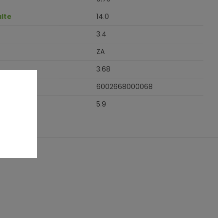
lte
14.0
3.4
ZA
3.68
6002668000068
5.9