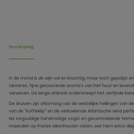
Beschrijving
In de mond is de wijn vol en krachtig, maar toch gepolijst e
tannines, fijne geroosterde aroma's van het hout en levendi
verweven. De lange afdronk onderstreept het verfijnde kara
De druiven zijn afkomstig van de westelijke hellingen van 
van de "Koffieklip" en de verkoelende Atlantische wind pe
Na zorgvuldige handmatige oogst en gecontroleerde ferment
maanden op Franse eikenhouten vaten, wat hem extra diepte