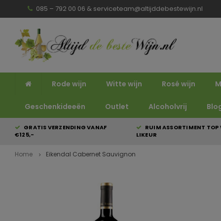
085 – 792 00 06 &
serviceteam@altijddebestewijn.nl
Rode wijn
Witte wijn
Rosé wijn
M
Geschenkideeën
Outlet
Alcoholvrij
Blo
GRATIS VERZENDING VANAF
RUIM ASSORTIMENT TOP 
€125,-
LIKEUR
Home
Eikendal Cabernet Sauvignon