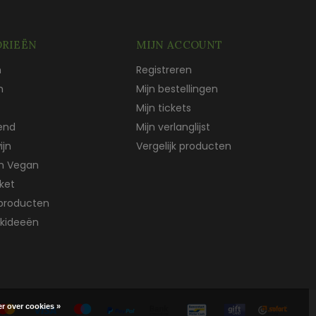
RIEËN
MIJN ACCOUNT
n
Registreren
n
Mijn bestellingen
Mijn tickets
end
Mijn verlanglijst
ijn
Vergelijk producten
ch Vegan
ket
producten
kideeën
r over cookies »