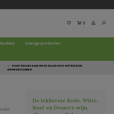
0
fpakket
Overige producten
VAAK DUURZAAM EN ECOLOGISCH GETEELD EN
GEPRODUCEERD
De lekkerste Rode, Witte,
Rosé en Dessert-wijn,
H L003