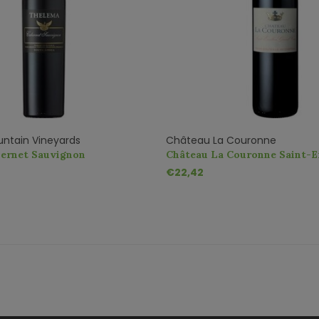
ntain Vineyards
Château La Couronne
ernet Sauvignon
Château La Couronne Saint-E
Grand Cru AOC
€22,42