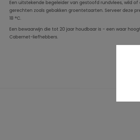
Een uitstekende begeleider van gestoofd rundvlees, wild o
gerechten zoals gebakken groentetaarten. Serveer deze pre
18 °C.
Een bewaarwijn die tot 20 jaar houdbaar is - een waar hoo
Cabernet-liefhebbers.