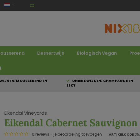
ousserend
Dessertwijn
Biologisch Vegan
Proe
g
WIJNEN, MOUSSEREND EN
UNIEKE WIJNEN, CHAMPAGNE EN
SEKT
Eikendal Vineyards
Eikendal Cabernet Sauvignon
0 reviews -
je beoordeling toevoegen
ARTIKELCODE
35.