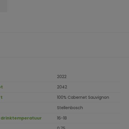
2022
ot
2042
t
100% Cabernet Sauvignon
Stellenbosch
 drinktemperatuur
16-18
0.75