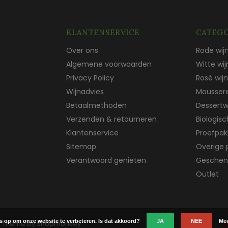
KLANTENSERVICE
CATEGO
Over ons
Rode wij
Algemene voorwaarden
Witte wij
Privacy Policy
Rosé wijn
Wijnadvies
Mousser
Betaalmethoden
Dessertw
Verzenden & retourneren
Biologis
Klantenservice
Proefpak
Sitemap
Overige 
Verantwoord genieten
Geschen
Outlet
es op om onze website te verbeteren. Is dat akkoord?
JA
NEE
Mee
 Theme by
Shopmonkey