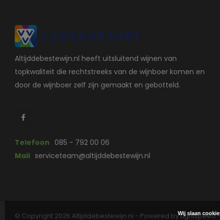
Altijddebestewijn.nl heeft uitsluitend wijnen van
topkwaliteit die rechtstreeks van de wijnboer komen en
door de wijnboer zelf zijn gemaakt en gebotteld.
Telefoon
085 - 792 00 06
Mail
serviceteam@altijddebestewijn.nl
Wij slaan cooki
© Copyright 2026 Altijddebestewijn.nl - Powered by
Lightspeed
-