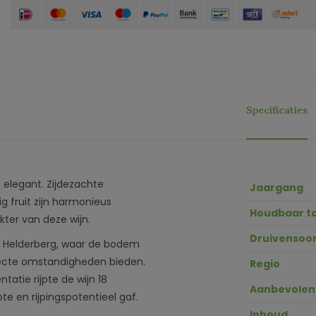
Specificaties
n elegant. Zijdezachte
Jaargang
g fruit zijn harmonieus
Houdbaar t
kter van deze wijn.
Druivensoor
de Helderberg, waar de bodem
rfecte omstandigheden bieden.
Regio
atie rijpte de wijn 18
Aanbevolen
 en rijpingspotentieel gaf.
Inhoud