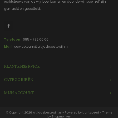
rechtstreeks van de wijnboer komen en door de wijnboer zelf zijn
gemaakt en gebotteld.
Telefoon
085 - 792 00 06
Mail
serviceteam@altijddebestewijn.nl
KLANTENSERVICE
CATEGORIEËN
MIJN ACCOUNT
© Copyright 2026 Altijddebestewijn.nl - Powered by
Lightspeed
- Theme
by
Shopmonkey