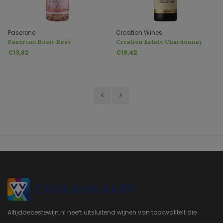
Paserene
Creation Wines
Paserene Rosie Rosé
Creation Estate Chardonnay
€13,82
€19,42
Altijddebestewijn.nl heeft uitsluitend wijnen van topkwaliteit die