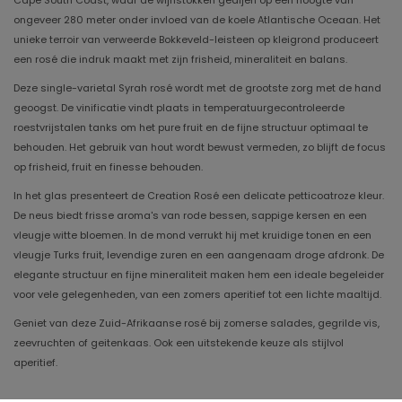
Cape South Coast, waar de wijnstokken gedijen op een hoogte van
ongeveer 280 meter onder invloed van de koele Atlantische Oceaan. Het
unieke terroir van verweerde Bokkeveld-leisteen op kleigrond produceert
een rosé die indruk maakt met zijn frisheid, mineraliteit en balans.
Deze single-varietal Syrah rosé wordt met de grootste zorg met de hand
geoogst. De vinificatie vindt plaats in temperatuurgecontroleerde
roestvrijstalen tanks om het pure fruit en de fijne structuur optimaal te
behouden. Het gebruik van hout wordt bewust vermeden, zo blijft de focus
op frisheid, fruit en finesse behouden.
In het glas presenteert de Creation Rosé een delicate petticoatroze kleur.
De neus biedt frisse aroma's van rode bessen, sappige kersen en een
vleugje witte bloemen. In de mond verrukt hij met kruidige tonen en een
vleugje Turks fruit, levendige zuren en een aangenaam droge afdronk. De
elegante structuur en fijne mineraliteit maken hem een ​​ideale begeleider
voor vele gelegenheden, van een zomers aperitief tot een lichte maaltijd.
Geniet van deze Zuid-Afrikaanse rosé bij zomerse salades, gegrilde vis,
zeevruchten of geitenkaas. Ook een uitstekende keuze als stijlvol
aperitief.