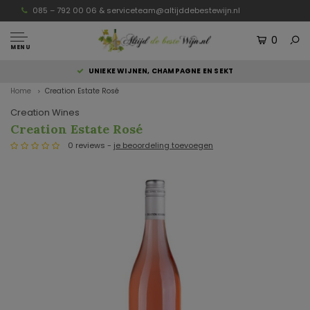
085 – 792 00 06 &
serviceteam@altijddebestewijn.nl
0
MENU
UNIEKE WIJNEN, CHAMPAGNE EN SEKT
Home
Creation Estate Rosé
Creation Wines
Creation Estate Rosé
0 reviews -
je beoordeling toevoegen