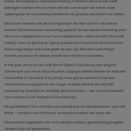
malen de hoogste 5-sterrenwaardering in Platter's Wine Guide heeft
gekregen, bewijst eens te meer dat het samenspel van terroir, lage
opbrengsten en nauwkeurig kelderwerk tot grootse resultaten kan leiden.
De druiven werden met de hand geoogst. Na een nacht in de koelcel
werden de hele trossen voorzichtig geperst. Na een eerste bezinking werd
de most overgebracht naar Franse eikenhouten vaten van 600 liter (half
nieuw), waar de gisting en rijping gedurende 11 maanden plaatsvonden.
Deze zorgvuldige vinificatie geeft de wijn zijn delicate houtachtige
kruiden, structuur en diepte zonder aan frisheid in te boeten.
In het glas ontvouwt de La Bri Barrel Select Chardonnay een elegant
samenspel van verse citrusvruchten, sappige steenfruittonen en delicate
mineraliteit. In de mond is hij romig maar geconcentreerd, met een
verfrissende zuurgraad en een lange, strakke afdronk. De stijl blijft
nauwkeurig, levendig en duidelijk gestructureerd – een schoolvoorbeeld
van moderne Zuid-Afrikaanse Chardonnay.
De gestileerde Clivia miniata, ook wel bekend als de boterbloem, siert het
etiket – symbool voor het frisse, stralende karakter van deze wijn.
Een perfecte begeleider van sint-jakobsschelpen, geroosterd gevogelte,
citroenrisotto of geitenkaas.