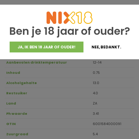
Jaargang
2024
Ben je 18 jaar of ouder?
Houdbaar tot
Druivensoort
Chardonnay
JA, IK BEN 18 JAAR OF OUDER!
NEE, BEDANKT.
Regio
Franschhoek
Aanbevolen drinktemperatuur
12-14
Inhoud
0.75
Alcoholgehalte
13.0
Restsuiker
4.0
Land
ZA
Ph waarde
3.41
GTIN
6001584000091
Zuurgraad
5.4