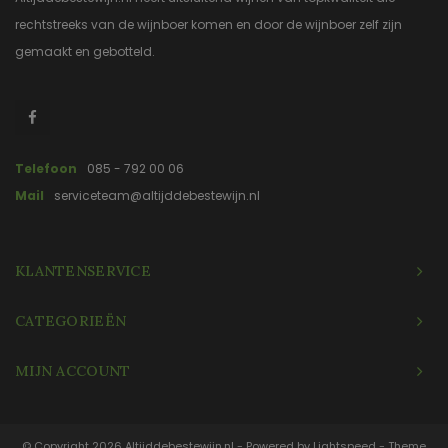
rechtstreeks van de wijnboer komen en door de wijnboer zelf zijn
gemaakt en gebotteld.
Telefoon
085 - 792 00 06
Mail
serviceteam@altijddebestewijn.nl
KLANTENSERVICE
CATEGORIEËN
MIJN ACCOUNT
© Copyright 2026 Altijddebestewijn.nl - Powered by
Lightspeed
- Theme