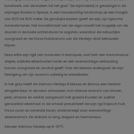
kunstwerk, van de bodem tot het glas". De wijnmakerij is gevestigd in de
wijnregio Rueda in Spanje, in een heuvelachtig landschap op een hoogte
van 600 tot 800 meter. De grindrijke bodem geeft de wijn zijn typische
minerale tonen. Het microklimaat van de regio maakt het mogelijk om de
druiven in de koele ochtenduren te oogsten, waardoor de natuurlijke
zuurgraad en de frisse fruitaroma's van de Verdejo-druif behouden
blijven.
Deze witte wijn rijpt zes maanden in barriques, wat hem een ​​harmonieuze
diepte, subtiele eikenhouten tonen en een evenwichtige verhouding
tussen zuurgraad en alcohol geeft. Voor de release ondergaat de wijn
flesrijping om zijn aroma's volledig te ontwikkelen.
In het glas heeft de Valmoro Verdejo 6 Meses en Barrica een heldere
strogele kleur. In de neus ontvouwen zich intense aroma's van limoen,
peer, ananas en venkel, aangevuld met groene kruiden en subtiel
geroosterd eikenhout. In de smaak presenteert de wijn rijp tropisch fruit,
frisse zuren en minerale tonen, onderstreept door evenwichtige
eikenaroma's. De afdronk is lang, elegant en harmonieus.
Serveer Valmoro Verdejo op 8–10°C.