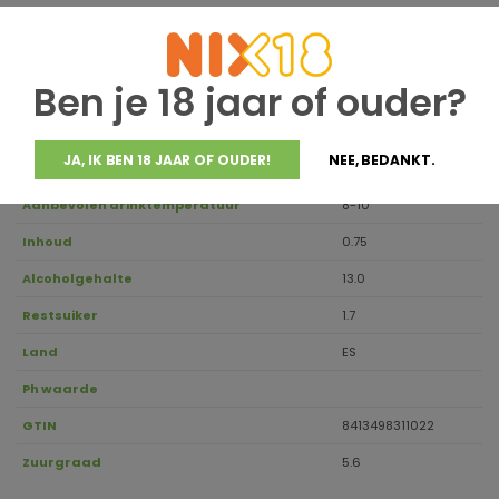
Jaargang
2023
Ben je 18 jaar of ouder?
Houdbaar tot
2028
Druivensoort
Verdejo
JA, IK BEN 18 JAAR OF OUDER!
NEE, BEDANKT.
Regio
Rueda
Aanbevolen drinktemperatuur
8-10
Inhoud
0.75
Alcoholgehalte
13.0
Restsuiker
1.7
Land
ES
Ph waarde
GTIN
8413498311022
Zuurgraad
5.6