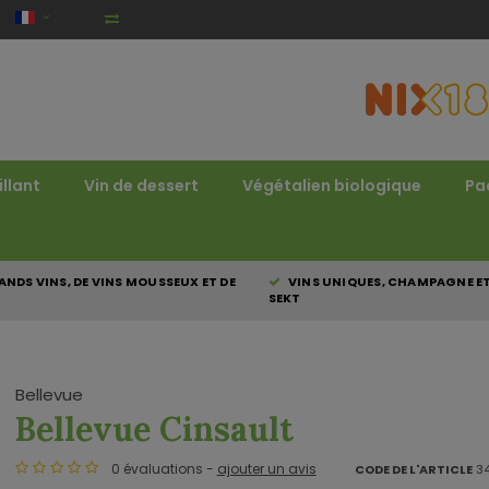
illant
Vin de dessert
Végétalien biologique
Pa
NDS VINS, DE VINS MOUSSEUX ET DE
VINS UNIQUES, CHAMPAGNE E
SEKT
Bellevue
Bellevue Cinsault
0 évaluations -
ajouter un avis
CODE DE L'ARTICLE
34