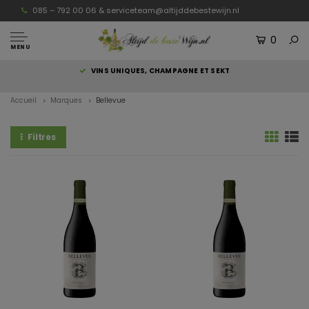
085 – 792 00 06 &
serviceteam@altijddebestewijn.nl
0
MENU
S
VINS UNIQUES, CHAMPAGNE ET SEKT
Accueil
Marques
Bellevue
Filtres