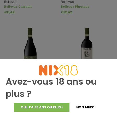
Bellevue
Bellevue
Bellevue Cinsault
Bellevue Pinotage
€11,42
€12,42
Avez-vous 18 ans ou
Bellevue
Bellevue
Bellevue Reserve Pinotage
Bellevue Atticus
€21,42
€14,42
plus ?
OUI, J'AI 18 ANS OU PLUS !
NON MERCI.