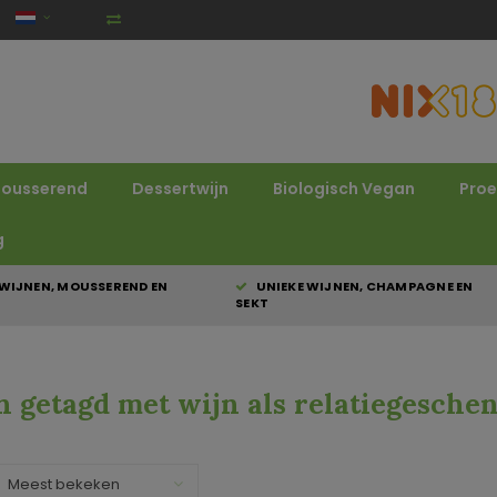
ousserend
Dessertwijn
Biologisch Vegan
Proe
g
WIJNEN, MOUSSEREND EN
UNIEKE WIJNEN, CHAMPAGNE EN
SEKT
 getagd met wijn als relatiegesche
Meest bekeken