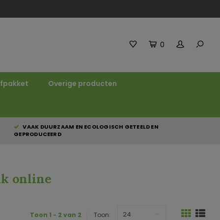
0
fpakket
Overige producten
VAAK DUURZAAM EN ECOLOGISCH GETEELD EN
GEPRODUCEERD
nk online
24
Toon 1 - 2 van 2
Toon: