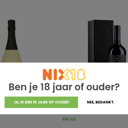
Ben je 18 jaar of ouder?
JA, IK BEN 18 JAAR OF OUDER!
NEE, BEDANKT.
nard-Massard
Thelema Mountain Vineyards
 Alkoholfrei Dankjewel
Thelema Rabelais
€61,42