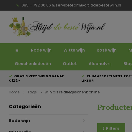
085 – 792 00 06 &
serviceteam@altijddebestewijn.nl
Rode wijn
Witte wijn
Rosé wijn
M
Geschenkideeën
Outlet
Alcoholvrij
Blo
GRATIS VERZENDING VANAF
RUIM ASSORTIMENT TOP 
€125,-
LIKEUR
Home
Tags
wijn als relatiegeschenk online
Producten
Categorieën
Rode wijn
Filters