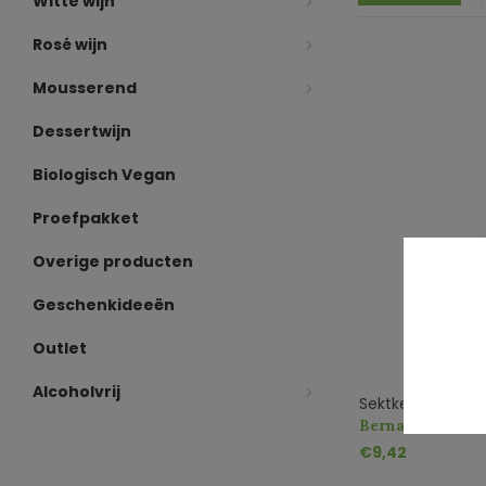
Witte wijn
Rosé wijn
Mousserend
Dessertwijn
Biologisch Vegan
Proefpakket
Overige producten
Geschenkideeën
Outlet
Alcoholvrij
Sektkellerei Ber
Bernard Massard
€9,42