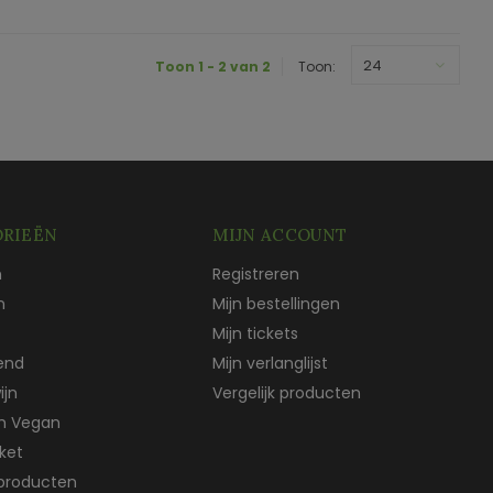
24
Toon 1 - 2 van 2
Toon:
RIEËN
MIJN ACCOUNT
n
Registreren
n
Mijn bestellingen
Mijn tickets
end
Mijn verlanglijst
ijn
Vergelijk producten
ch Vegan
ket
producten