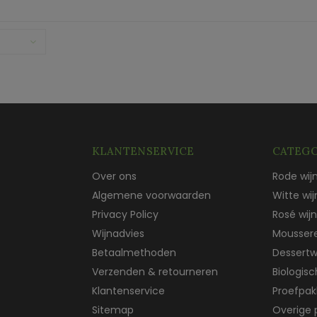
KLANTENSERVICE
CATEGO
Over ons
Rode wij
Algemene voorwaarden
Witte wij
Privacy Policy
Rosé wijn
Wijnadvies
Mousser
Betaalmethoden
Dessertw
Verzenden & retourneren
Biologis
Klantenservice
Proefpak
Sitemap
Overige 