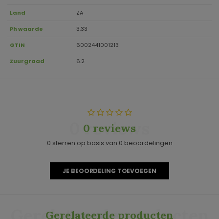
Land
ZA
Ph waarde
3.33
GTIN
6002441001213
Zuurgraad
6.2
0 reviews
0 reviews
0 sterren op basis van 0 beoordelingen
JE BEOORDELING TOEVOEGEN
Gerelateerde producten
Gerelateerde producten