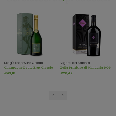
Stag's Leap Wine Cellars
Vigneti del Salento
Champagne Deutz Brut Classic
Zolla Primitivo di Manduria DOP
in Geschenkbox
Magnum 1,5 Liter
€49,81
€20,42