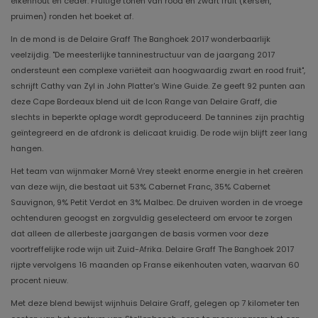
eikenhout en ceder. Fruitige tonen van rood en zwart fruit (kersen,
pruimen) ronden het boeket af.
In de mond is de Delaire Graff The Banghoek 2017 wonderbaarlijk
veelzijdig. "De meesterlijke tanninestructuur van de jaargang 2017
ondersteunt een complexe variëteit aan hoogwaardig zwart en rood fruit",
schrijft Cathy van Zyl in John Platter's Wine Guide. Ze geeft 92 punten aan
deze Cape Bordeaux blend uit de Icon Range van Delaire Graff, die
slechts in beperkte oplage wordt geproduceerd. De tannines zijn prachtig
geïntegreerd en de afdronk is delicaat kruidig. De rode wijn blijft zeer lang
hangen.
Het team van wijnmaker Morné Vrey steekt enorme energie in het creëren
van deze wijn, die bestaat uit 53% Cabernet Franc, 35% Cabernet
Sauvignon, 9% Petit Verdot en 3% Malbec. De druiven worden in de vroege
ochtenduren geoogst en zorgvuldig geselecteerd om ervoor te zorgen
dat alleen de allerbeste jaargangen de basis vormen voor deze
voortreffelijke rode wijn uit Zuid-Afrika. Delaire Graff The Banghoek 2017
rijpte vervolgens 16 maanden op Franse eikenhouten vaten, waarvan 60
procent nieuw.
Met deze blend bewijst wijnhuis Delaire Graff, gelegen op 7 kilometer ten