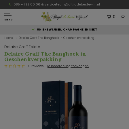
085 – 792 00 06 &
serviceteam@altijddebestewijn.nl
0
MENU
UNIEKE WIJNEN, CHAMPAGNE EN SEKT
Home
Delaire Graff The Banghoek in Geschenkverpakking
Delaire Graff Estate
Delaire Graff The Banghoek in
Geschenkverpakking
0 reviews -
je beoordeling toevoegen