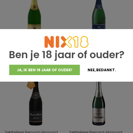
Sektkellerei Bernard-Massard
Sektkellerei Bernard-Massard
Ben je 18 jaar of ouder?
Bernard Massard
Bernard Massard
Jahrgangssekt Tradition
Jahrgangssekt Tradition
€9,82
€8,42
Trocken
Halbtrocken
JA, IK BEN 18 JAAR OF OUDER!
NEE, BEDANKT.
Sektkellerei Bernard-Massard
Sektkellerei Bernard-Massard