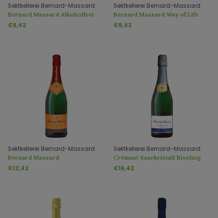
Sektkellerei Bernard-Massard
Sektkellerei Bernard-Massard
Bernard Massard Alkoholfrei
Bernard Massard Way of Life
Dankjewel
Alcoholvrij
€9,42
€9,42
Sektkellerei Bernard-Massard
Sektkellerei Bernard-Massard
Bernard Massard
Crémant Saarkristall Riesling
Jahrgangssekt "Riesling Brut"
Flaschengärung Brut Nature
€12,42
€16,42