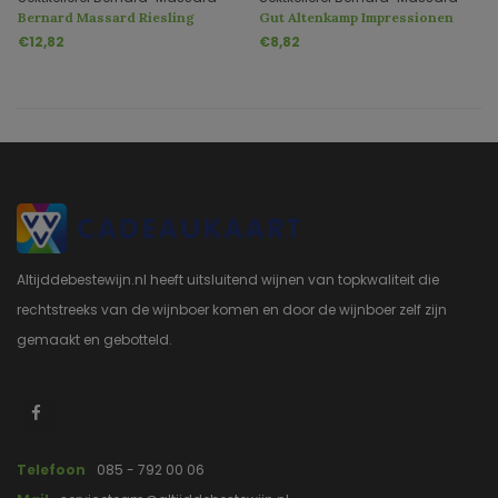
Bernard Massard Riesling
Gut Altenkamp Impressionen
Trocken Edition Noir
Sekt trocken
€12,82
€8,82
Altijddebestewijn.nl heeft uitsluitend wijnen van topkwaliteit die
rechtstreeks van de wijnboer komen en door de wijnboer zelf zijn
gemaakt en gebotteld.
Telefoon
085 - 792 00 06