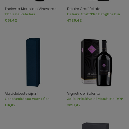
Thelema Mountain Vineyards
Delaire Graff Estate
Thelema Rabelais
Delaire Graff The Banghoek in
Geschenkverpakking
€61,42
€129,42
Altijddebestewijn.nl
Vigneti del Salento
Geschenkdoos voor 1 fles
Zolla Primitivo di Manduria DOP
Magnum 1,5 Liter
€4,82
€20,42