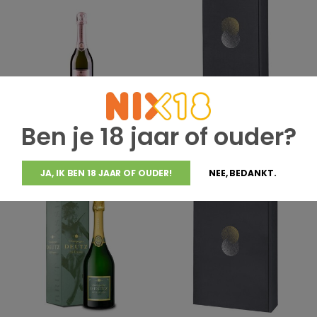
Champagne Deutz
Altijddebestewijn.nl
Ben je 18 jaar of ouder?
Champagne Deutz Brut Rosé
Geschenkdoos voor 2 flessen
0,375 Liter in Geschenkdoos
€34,95
€5,50
JA, IK BEN 18 JAAR OF OUDER!
NEE, BEDANKT.