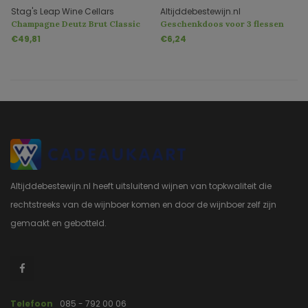
Stag's Leap Wine Cellars
Altijddebestewijn.nl
Champagne Deutz Brut Classic
Geschenkdoos voor 3 flessen
in Geschenkbox
€49,81
€6,24
Altijddebestewijn.nl heeft uitsluitend wijnen van topkwaliteit die
rechtstreeks van de wijnboer komen en door de wijnboer zelf zijn
gemaakt en gebotteld.
Telefoon
085 - 792 00 06