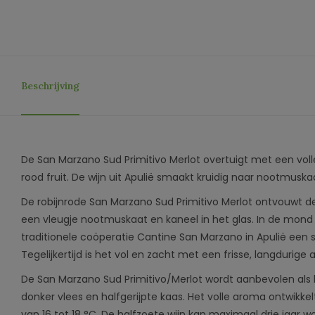
Beschrijving
De San Marzano Sud Primitivo Merlot overtuigt met een voll
rood fruit. De wijn uit Apulië smaakt kruidig ​​naar nootmuska
De robijnrode San Marzano Sud Primitivo Merlot ontvouwt de g
een vleugje nootmuskaat en kaneel in het glas. In de mond 
traditionele coöperatie Cantine San Marzano in Apulië een 
Tegelijkertijd is het vol en zacht met een frisse, langdurige 
De San Marzano Sud Primitivo/Merlot wordt aanbevolen als b
donker vlees en halfgerijpte kaas. Het volle aroma ontwikkel
van 16 tot 18 °C. De halfzoete wijn kan maximaal drie jaar 