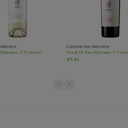
 Marzano
Cantine San Marzano
 Marzano "I Tratturi"
Feudi Di San Marzano "I Tratt
alvasia
Rosso IGT
€7,42