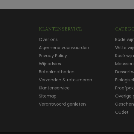
KLANTENSERVICE
CATEGO
Over ons
Rode wij
Algemene voorwaarden
Witte wij
Privacy Policy
Rosé wijn
Wijnadvies
Mousser
Betaalmethoden
Dessertw
Verzenden & retourneren
Biologis
Klantenservice
Proefpak
Sitemap
Overige 
Verantwoord genieten
Geschen
Outlet