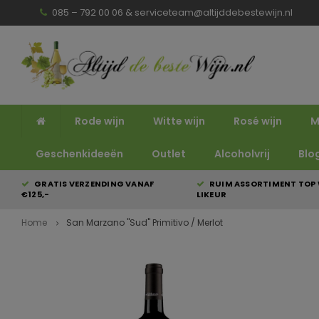
085 – 792 00 06 &
serviceteam@altijddebestewijn.nl
Rode wijn
Witte wijn
Rosé wijn
M
Geschenkideeën
Outlet
Alcoholvrij
Blo
GRATIS VERZENDING VANAF
RUIM ASSORTIMENT TOP 
€125,-
LIKEUR
Home
San Marzano "Sud" Primitivo / Merlot