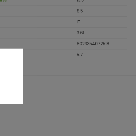
lte
13.5
8.5
IT
3.61
8023354072518
5.7