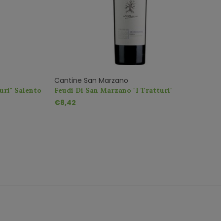
Cantine San Marzano
C
uri" Salento
Feudi Di San Marzano "I Tratturi"
F
Negroamaro IGT
S
€8,42
€