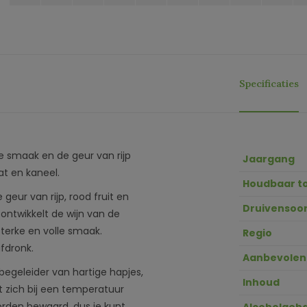
Specificaties
e smaak en de geur van rijp
Jaargang
at en kaneel.
Houdbaar t
eur van rijp, rood fruit en
Druivensoor
ontwikkelt de wijn van de
sterke en volle smaak.
Regio
afdronk.
Aanbevolen
egeleider van hartige hapjes,
Inhoud
t zich bij een temperatuur
worden bewaard, dus je kunt