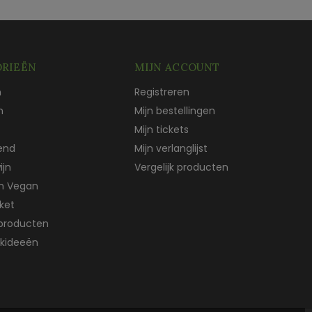
RIEËN
MIJN ACCOUNT
n
Registreren
n
Mijn bestellingen
Mijn tickets
end
Mijn verlanglijst
ijn
Vergelijk producten
ch Vegan
ket
producten
kideeën