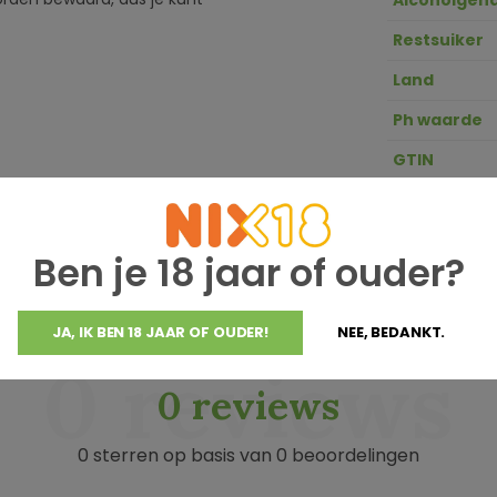
Alcoholgeha
Restsuiker
Land
Ph waarde
GTIN
Zuurgraad
Ben je 18 jaar of ouder?
JA, IK BEN 18 JAAR OF OUDER!
NEE, BEDANKT.
0 reviews
0 reviews
0 sterren op basis van 0 beoordelingen