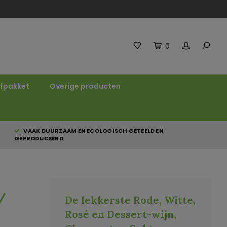
0
fpakket
Overige producten
VAAK DUURZAAM EN ECOLOGISCH GETEELD EN
GEPRODUCEERD
/
De lekkerste Rode, Witte,
Rosé en Dessert-wijn,