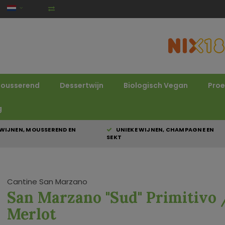
ousserend
Dessertwijn
Biologisch Vegan
Proe
g
WIJNEN, MOUSSEREND EN
UNIEKE WIJNEN, CHAMPAGNE EN
SEKT
Cantine San Marzano
San Marzano "Sud" Primitivo 
Merlot