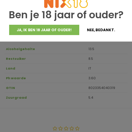
Houdbaar tot
2030
Druivensoort
Negroamaro
Ben je 18 jaar of ouder?
Regio
Apulien
Aanbevolen drinktemperatuur
16-18
JA, IK BEN 18 JAAR OF OUDER!
NEE, BEDANKT.
Inhoud
0.75
Alcoholgehalte
13.5
Restsuiker
8.5
Land
IT
Ph waarde
3.60
GTIN
8023354040319
Zuurgraad
5.4