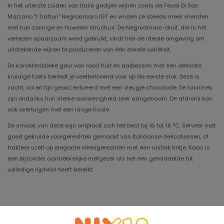
In het uiterste zuiden van Italië gedijen wijnen zoals de Feudi Di San
Marzano "I Tratturi" Negroamaro IGT en vinden ze steeds meer vrienden
met hun zonnige en fluwelen structuur. De Negroamaro-druif, die in het
verleden spaarzaam werd gebruikt, vindt hier de ideale omgeving om
uitstekende wijnen te produceren van één enkele variëteit.
De karakteristieke geur van rood fruit en aalbessen met een delicate
kruidige toets bereidt je veelbelovend voor op de eerste slok. Deze is
zacht, vol en fijn geaccentueerd met een vleugje chocolade. De tannines
zijn ondanks hun sterke aanwezigheid zeer aangenaam. De afdronk kan
ook overtuigen met een lange finale.
De smaak van deze wijn ontplooit zich het best bij 16 tot 18 °C. Serveer met
goed gekruide voorgerechten gemaakt van Italiaanse delicatessen, of
trakteer uzelf op elegante vleesgerechten met een rustiek tintje. Kaas is
een bijzonder aantrekkelijke metgezel als het een gemiddelde tot
volledige rijpheid heeft bereikt.
Jaargang
2024