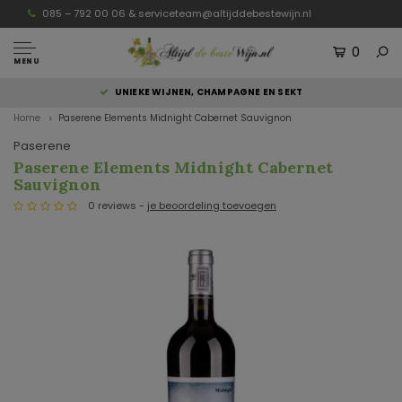
085 – 792 00 06 &
serviceteam@altijddebestewijn.nl
0
MENU
UNIEKE WIJNEN, CHAMPAGNE EN SEKT
Home
Paserene Elements Midnight Cabernet Sauvignon
Paserene
Paserene Elements Midnight Cabernet
Sauvignon
0 reviews -
je beoordeling toevoegen