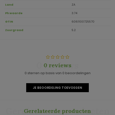
Land
ZA
Ph waarde
3.74
GTIN
6061100725570
Zuurgraad
5.2
0 reviews
0 reviews
0 sterren op basis van 0 beoordelingen
JE BEOORDELING TOEVOEGEN
Gerelateerde producten
Gerelateerde producten