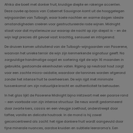
Afrika die boeit met donker fruit, kruidige diepte en rokerige accenten.
Deze cuvée op basis van Cabernet Sauvignon komt uit de hooggelegen
wijngaarden van Tulbagh, waar koele nachten en warme dagen ideale
omstandigheden creëren voor gestructureerde rode wijnen. Midnight
staat voor dat mysterieuze uur waarop de nacht op zijn diepst is – en de
wijn legt precies dit gevoel vast: krachtig, sensueel en intrigerend.
De druiven komen uitsluitend van de Tulbagh-wijngaarden van Paserene,
waarvan het unieke terroir de wijn zijn kenmerkende signatuur geeft. Na
zorgvuldige handmatige oogst en sortering rijpt de wijn 16 maanden in
gebruikte, gestoomde eikenhouten vaten. Rijping op neutraal hout zorgt
voor een zachte micro-oxidatie, waardoor de tannines worden afgerond
zonder het intense fruit te overheersen. De wijn rijpt met minimale
tussenkomst om zijn natuurlijke kracht en authenticiteit te behouden.
In het glas lijkt de Paserene Midnight bijna inktzwart met een paarse rand
– een voorbode van zijn intense structuur. De neus wordt gedomineerd
door zwarte kers, cassis en een vleugje zoethout, onderstreept door
toffee, vanille en delicate houtrook. In de mond is hij zowel
geconcentreerd als zacht: het rijpe donkere fruit wordt aangevuld door
fijne minerale nuances, aardse kruiden en subtiele leeraroma's. Een