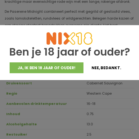
krachtige maar evenwichtige rode wijn met een lange, rokerige afdronk.
De Paserene Midnight combineert perfect met gegrild of gestoofd vlees,
zoals lamskoteletten, rundvlees of wildgerechten. Belegen harde kazen of
een stevige stoofpot benadrukken eveneens zijn diepte. Het best
geserveerd op 16-18 °C, zodat de complexe aroma's zich optimaal kunnen
ontwikkelen.
Ben je 18 jaar of ouder?
Jaargang
2022
JA, IK BEN 18 JAAR OF OUDER!
NEE, BEDANKT.
Houdbaar tot
2030
Druivensoort
Cabernet Sauvignon
Regio
Western Cape
Aanbevolen drinktemperatuur
16-18
Inhoud
0.75
Alcoholgehalte
13.0
Restsuiker
2.5