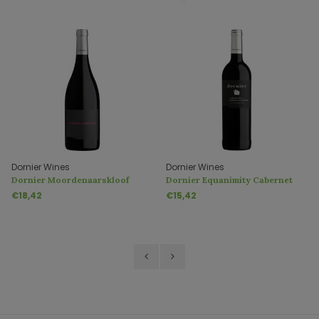
Dornier Wines
Dornier Wines
Dornier Moordenaarskloof
Dornier Equanimity Cabernet
Tinta Barocca
Sauvignon
€18,42
€15,42