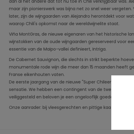
dan al het andere dat tot nu toe in Chili verkrijgbaar was. A
maar zijn pionierswerk was bijna net zo snel weer vergeten
later, zijn de wijngaarden van Alejandro herontdekt voor wat 
waarop Chili's opkomst naar de wereldwijnelite staat.
Viña MontGras, de nieuwe eigenaren van het historische l
wijnstokken van de oude wijngaarden gereserveerd voor een 
essentie van de Maipo-vallei definieert, Intriga.
De Cabernet Sauvignon, die slechts in strikt beperkte hoevee
monumentale rode wijn die meer dan 15 maanden heeft ger
Franse eikenhouten vaten.
De eerste jaargang van de nieuwe "Super Chileen" zorgde al
sensatie. We hebben een contingent van de tweede vintage, 
veiliggesteld en beloven je een ongelooflijk goede wijn voor
Onze aanrader: bij vleesgerechten en pittige kaas.