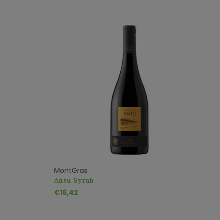
MontGras
M
Antu Syrah
A
€16,42
€