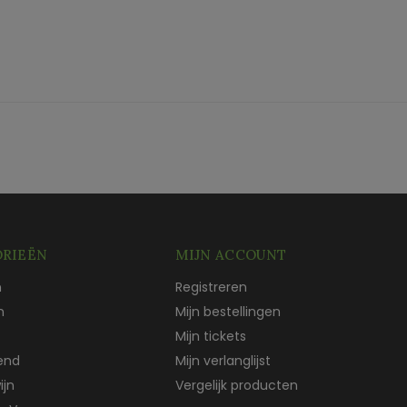
RIEËN
MIJN ACCOUNT
n
Registreren
n
Mijn bestellingen
Mijn tickets
end
Mijn verlanglijst
ijn
Vergelijk producten