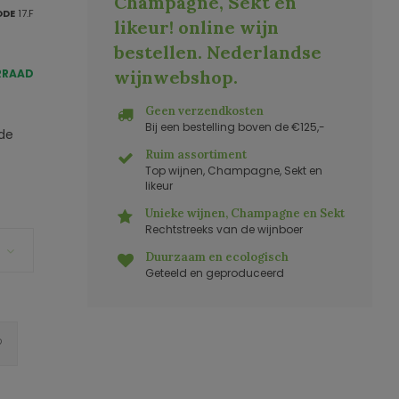
Champagne, Sekt en
ODE
17.F
likeur! online wijn
bestellen. Nederlandse
RRAAD
wijnwebshop
.
Geen verzendkosten
Bij een bestelling boven de €125,-
ede
Ruim assortiment
Top wijnen, Champagne, Sekt en
likeur
Unieke wijnen, Champagne en Sekt
Rechtstreeks van de wijnboer
Duurzaam en ecologisch
Geteeld en geproduceerd