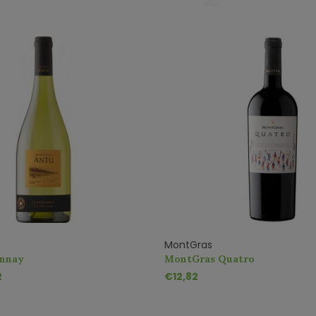
MontGras
onnay
MontGras Quatro
2
€12,82