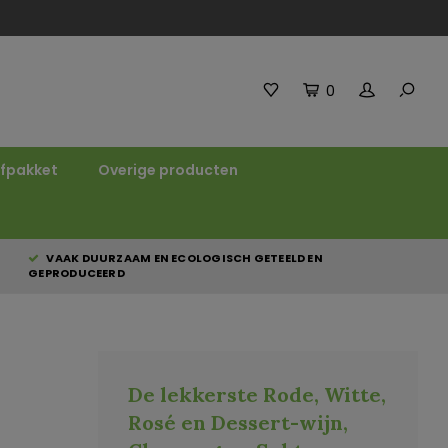
0
fpakket
Overige producten
VAAK DUURZAAM EN ECOLOGISCH GETEELD EN
GEPRODUCEERD
De lekkerste Rode, Witte,
Rosé en Dessert-wijn,