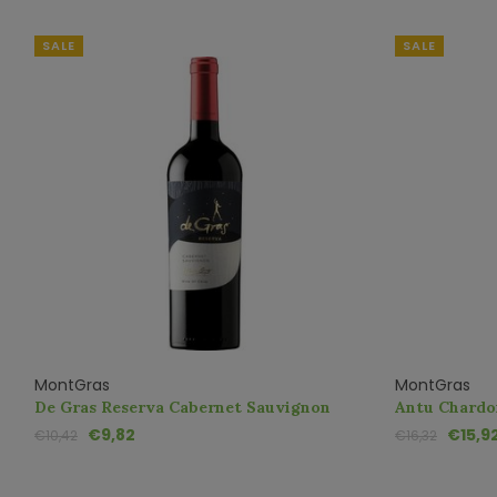
SALE
SALE
MontGras
MontGras
De Gras Reserva Cabernet Sauvignon
Antu Chard
€9,82
€15,9
€10,42
€16,32