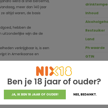
lejandro werd al snel beroemd,
drinktempe
. Vandaag, meer dan 140 jaar
ze altijd waren, de basis
Inhoud
Alcoholgeha
andgoed, hebben de
Restsuiker
uitzonderlijke wijn die de
Land
Ph waarde
lheden verkrijgbaar is, is een
ijpt in Amerikaanse en
GTIN
Zuurgraad
 voor een internationale
die al uitverkocht is,
 verrassend weinig geld!
Ben je 18 jaar of ouder?
JA, IK BEN 18 JAAR OF OUDER!
NEE, BEDANKT.