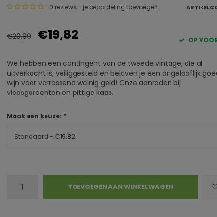
0 reviews -
je beoordeling toevoegen
ARTIKELC
€19,82
€20,99
OP VOO
We hebben een contingent van de tweede vintage, die al
uitverkocht is, veiliggesteld en beloven je een ongelooflijk go
wijn voor verrassend weinig geld! Onze aanrader: bij
vleesgerechten en pittige kaas.
Maak een keuze:
*
Standaard - €19,82
TOEVOEGEN AAN WINKELWAGEN