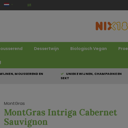
ousserend
Dessertwijn
Biologisch Vegan
Proe
g
WIJNEN, MOUSSEREND EN
UNIEKE WIJNEN, CHAMPAGNE EN
SEKT
MontGras
MontGras Intriga Cabernet
Sauvignon