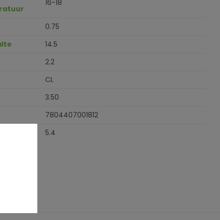
16-18
ratuur
0.75
lte
14.5
2.2
CL
3.50
7804407001812
5.4