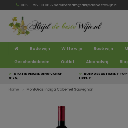
085 – 792 00 06 &
serviceteam@altijddebestewijn.nl
Rode wijn
Witte wijn
Rosé wijn
M
Geschenkideeën
Outlet
Alcoholvrij
Blo
GRATIS VERZENDING VANAF
RUIM ASSORTIMENT TOP 
€125,-
LIKEUR
Home
MontGras Intriga Cabernet Sauvignon