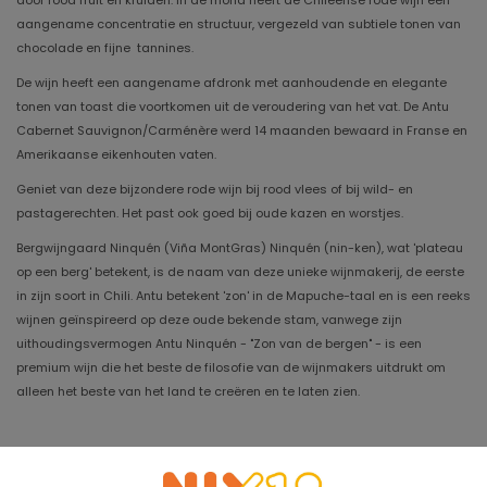
door rood fruit en kruiden. In de mond heeft de Chileense rode wijn een
aangename concentratie en structuur, vergezeld van subtiele tonen van
chocolade en fijne tannines.
De wijn heeft een aangename afdronk met aanhoudende en elegante
tonen van toast die voortkomen uit de veroudering van het vat. De Antu
Cabernet Sauvignon/Carménère werd 14 maanden bewaard in Franse en
Amerikaanse eikenhouten vaten.
Geniet van deze bijzondere rode wijn bij rood vlees of bij wild- en
pastagerechten. Het past ook goed bij oude kazen en worstjes.
Bergwijngaard Ninquén (Viña MontGras) Ninquén (nin-ken), wat 'plateau
op een berg' betekent, is de naam van deze unieke wijnmakerij, de eerste
in zijn soort in Chili. Antu betekent 'zon' in de Mapuche-taal en is een reeks
wijnen geïnspireerd op deze oude bekende stam, vanwege zijn
uithoudingsvermogen Antu Ninquén - "Zon van de bergen" - is een
premium wijn die het beste de filosofie van de wijnmakers uitdrukt om
alleen het beste van het land te creëren en te laten zien.
Jaargang
2022