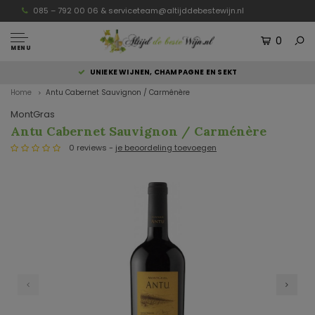
085 – 792 00 06 &
serviceteam@altijddebestewijn.nl
0
MENU
UNIEKE WIJNEN, CHAMPAGNE EN SEKT
Home
Antu Cabernet Sauvignon / Carménère
MontGras
Antu Cabernet Sauvignon / Carménère
0 reviews -
je beoordeling toevoegen