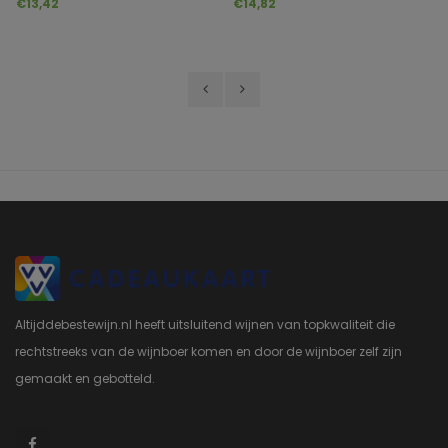
Prickelnd Alcoholvrij
No.03 Alkoholfrei
€13,42
€14,82
Altijddebestewijn.nl heeft uitsluitend wijnen van topkwaliteit die
rechtstreeks van de wijnboer komen en door de wijnboer zelf zijn
gemaakt en gebotteld.