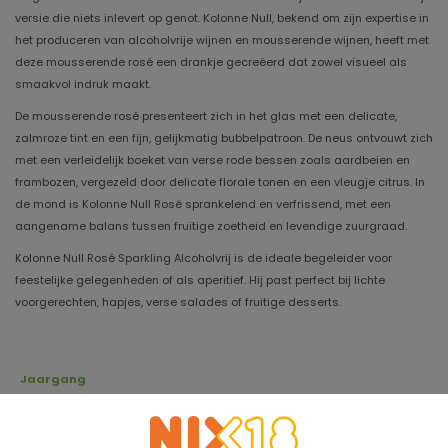
versie die niets inlevert op genot. Kolonne Null, bekend om zijn expertise in
het produceren van alcoholvrije wijnen en mousserende wijnen, heeft met
deze mousserende rosé een drankje gecreëerd dat zowel visueel als
smaakvol indruk maakt.
De mousserende rosé presenteert zich in het glas met een delicate,
zalmroze tint en een fijn, gelijkmatig bubbelpatroon. De neus ontvouwt zich
met een verleidelijk boeket van verse rode bessen zoals aardbeien en
frambozen, vergezeld door delicate florale tonen en een vleugje citrus. In
de mond is Kolonne Null Rosé sprankelend en verfrissend, met een
aangename balans tussen fruitige zoetheid en levendige zuurgraad.
Kolonne Null Rosé Sparkling Alcoholvrij is de ideale begeleider voor
feestelijke gelegenheden of als aperitief. Hij past perfect bij lichte
voorgerechten, hapjes, verse salades of fruitige desserts.
Jaargang
Houdbaar tot
Druivensoort
Syrah, Grenache