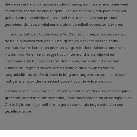
die de essentie van klassieke rode wijnen op een moderne manier weet
te vangen, zonder alcohol te gebruiken. Kolonne Null, een pionier op het
gebied van alcoholvrije wijnen, heeft met deze cuvée een product
gecreëerd dat zowel wijnkenners als alcoholliefhebbers zal bekoren.
In het glas betovert Cuvée Rouge No. 02 met zijn diepe robijnrode kleur. In
de neus ontvouwt zich een rijk bouquet van donkere bessen zoals
bramen, zwarte kersen en pruimen, vergezeld door delicate tonen van
kruiden, vanille en een vleugje hout. In de mond is de wijn vol en
harmonieus. De fruitige aroma's domineren, ondersteund door een
subtiele kruidigheid en een lichte zoetheid die de wijn bijzonder
toegankelijk maakt. De afdronk is lang en aangenaam zacht, met een
fruitige nasmaak die de eetlust opwekt voor de volgende slok.
Kolonne Null Cuvée Rouge nr. 02 combineert bijzonder goed met gegrilde
groenten, pasta met tomatensaus, lichte vleesgerechten en kaasplanken.
Ook is hij ideaal bij mediterrane gerechten of als begeleider van een
gezellige avond.
Jaargang