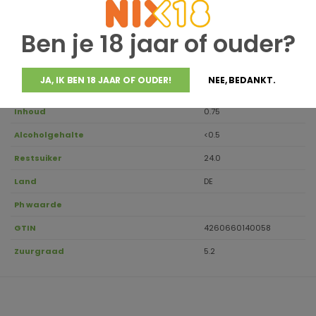
Houdbaar tot
Ben je 18 jaar of ouder?
Druivensoort
Tempranillo, Syrah
Regio
JA, IK BEN 18 JAAR OF OUDER!
NEE, BEDANKT.
Aanbevolen drinktemperatuur
15-18
Inhoud
0.75
Alcoholgehalte
<0.5
Restsuiker
24.0
Land
DE
Ph waarde
GTIN
4260660140058
Zuurgraad
5.2