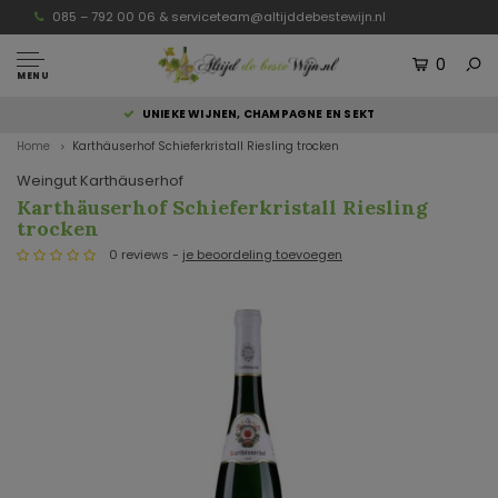
085 – 792 00 06 &
serviceteam@altijddebestewijn.nl
0
MENU
UNIEKE WIJNEN, CHAMPAGNE EN SEKT
Home
Karthäuserhof Schieferkristall Riesling trocken
Weingut Karthäuserhof
Karthäuserhof Schieferkristall Riesling
trocken
0 reviews -
je beoordeling toevoegen