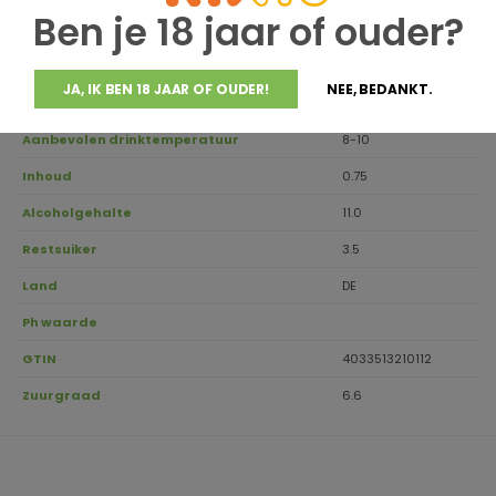
Ben je 18 jaar of ouder?
Houdbaar tot
2026
Druivensoort
Riesling
JA, IK BEN 18 JAAR OF OUDER!
NEE, BEDANKT.
Regio
Mosel
Aanbevolen drinktemperatuur
8-10
Inhoud
0.75
Alcoholgehalte
11.0
Restsuiker
3.5
Land
DE
Ph waarde
GTIN
4033513210112
Zuurgraad
6.6