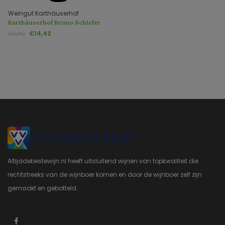
Weingut Karthäuserhof
Karthäuserhof Bruno Schiefer
Riesling trocken
€14,42
€15,82
Altijddebestewijn.nl heeft uitsluitend wijnen van topkwaliteit die
rechtstreeks van de wijnboer komen en door de wijnboer zelf zijn
gemaakt en gebotteld.