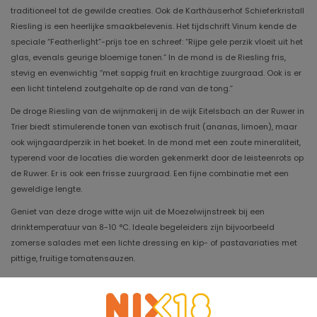
traditioneel tot de gewilde creaties. Ook de Karthäuserhof Schieferkristall
Riesling is een heerlijke smaakbelevenis. Het tijdschrift Vinum kende de
speciale “Featherlight”-prijs toe en schreef: “Rijpe gele perzik vloeit uit het
glas, evenals geurige bloemige tonen.” In de mond is de Riesling fris,
stevig en evenwichtig “met sappig fruit en krachtige zuurgraad. Ook is er
een licht tintelend zoutgehalte op de rand van de tong.”
De droge Riesling van de wijnmakerij in de wijk Eitelsbach an der Ruwer in
Trier biedt stimulerende tonen van exotisch fruit (ananas, limoen), maar
ook wijngaardperzik in het boeket. In de mond met een zoute mineraliteit,
typerend voor de locaties die worden gekenmerkt door de leisteenrots op
de Ruwer. Er is ook een frisse zuurgraad. Een fijne combinatie met een
geweldige lengte.
Geniet van deze droge witte wijn uit de Moezelwijnstreek bij een
drinktemperatuur van 8-10 °C. Ideale begeleiders zijn bijvoorbeeld
zomerse salades met een lichte dressing en kip- of pastavariaties met
pittige, fruitige tomatensauzen.
Jaargang
2021