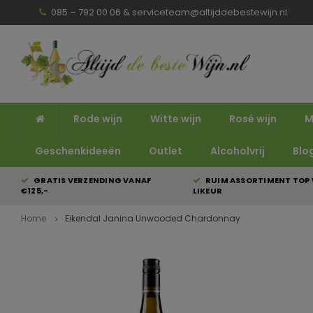
085 – 792 00 06 &
serviceteam@altijddebestewijn.nl
Rode wijn
Witte wijn
Rosé wijn
M
Geschenkideeën
Outlet
Alcoholvrij
Blo
GRATIS VERZENDING VANAF
RUIM ASSORTIMENT TOP 
€125,-
LIKEUR
Home
Eikendal Janina Unwooded Chardonnay