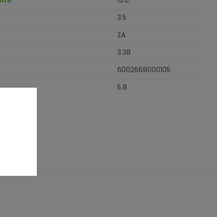
lte
13.0
3.5
ZA
3.38
6002668000105
5.8