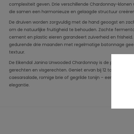
complexiteit geven. Drie verschillende Chardonnay-klonen w
die samen een harmonieuze en gelaagde structuur creëren
De druiven worden zorgvuldig met de hand geoogst en zacht
om de natuurlijke fruitigheid te behouden. Zachte fermentati
cement en plastic eieren garandeert zuiverheid en frisheid.
gedurende drie maanden met regelmatige batonnage geeft
textuur.
De Eikendal Janina Unwooded Chardonnay is de perfecte be
gerechten en visgerechten. Geniet ervan bij 12 tot 14 grade
caesarsalade, romige brie of gegrilde tonijn – een veelzijdig
elegantie.