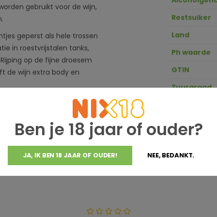
Alcoholgeha
orden gebruikt voor de wijn,
Restsuiker
.
Land
jes geperst als hele trossen
e in roestvrijstalen tanks,
Ph waarde
 Rijping op de fijne droesem
GTIN
 de wijn extra body en
Zuurgraad
geleider van lichte
n Celsius met een frisse
Ben je 18 jaar of ouder?
e witte wijn met karakter en
JA, IK BEN 18 JAAR OF OUDER!
NEE, BEDANKT.