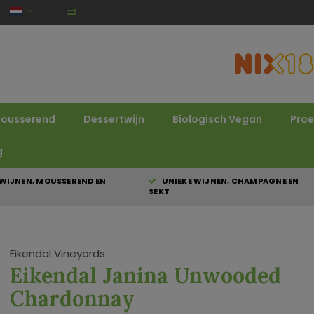
ousserend
Dessertwijn
Biologisch Vegan
Proe
g
WIJNEN, MOUSSEREND EN
UNIEKE WIJNEN, CHAMPAGNE EN
SEKT
Eikendal Vineyards
Eikendal Janina Unwooded
Chardonnay