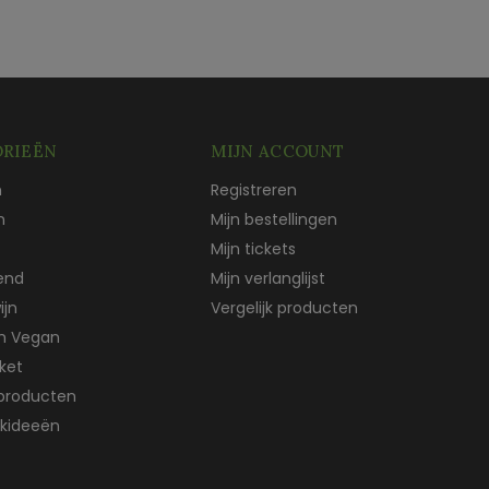
RIEËN
MIJN ACCOUNT
n
Registreren
n
Mijn bestellingen
Mijn tickets
end
Mijn verlanglijst
ijn
Vergelijk producten
ch Vegan
ket
producten
kideeën