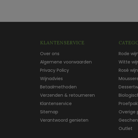
KLANTENSERVICE
CATEGO
Over ons
Rode wij
Algemene voorwaarden
Witte wij
Privacy Policy
Rosé wijn
Wijnadvies
Mousser
Betaalmethoden
Dessertw
Verzenden & retourneren
Biologis
Klantenservice
Proefpak
Sitemap
Overige 
Verantwoord genieten
Geschen
Outlet