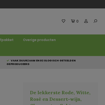
0
fpakket
Overige producten
VAAK DUURZAAM EN ECOLOGISCH GETEELD EN
GEPRODUCEERD
De lekkerste Rode, Witte,
Rosé en Dessert-wijn,