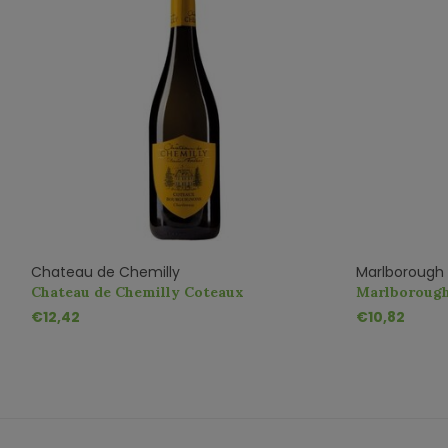
Chateau de Chemilly
Marlborough
Chateau de Chemilly Coteaux
Marlborough
Bourguignons Chardonnay
€12,42
€10,82