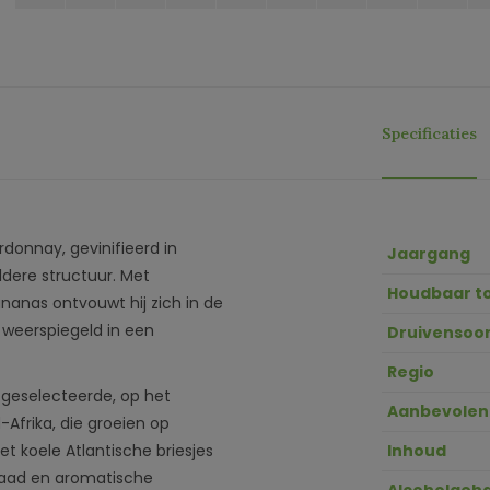
Specificaties
donnay, gevinifieerd in
Jaargang
eldere structuur. Met
Houdbaar t
ananas ontvouwt hij zich in de
weerspiegeld in een
Druivensoor
Regio
 geselecteerde, op het
Aanbevolen
Afrika, die groeien op
t koele Atlantische briesjes
Inhoud
graad en aromatische