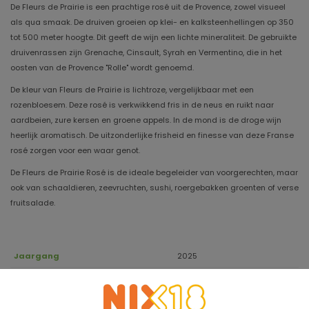
De Fleurs de Prairie is een prachtige rosé uit de Provence, zowel visueel
als qua smaak. De druiven groeien op klei- en kalksteenhellingen op 350
tot 500 meter hoogte. Dit geeft de wijn een lichte mineraliteit. De gebruikte
druivenrassen zijn Grenache, Cinsault, Syrah en Vermentino, die in het
oosten van de Provence "Rolle" wordt genoemd.
De kleur van Fleurs de Prairie is lichtroze, vergelijkbaar met een
rozenbloesem. Deze rosé is verkwikkend fris in de neus en ruikt naar
aardbeien, zure kersen en groene appels. In de mond is de droge wijn
heerlijk aromatisch. De uitzonderlijke frisheid en finesse van deze Franse
rosé zorgen voor een waar genot.
De Fleurs de Prairie Rosé is de ideale begeleider van voorgerechten, maar
ook van schaaldieren, zeevruchten, sushi, roergebakken groenten of verse
fruitsalade.
Jaargang
2025
Houdbaar tot
2028
Druivensoort
Grenache, Cinsault, Syrah