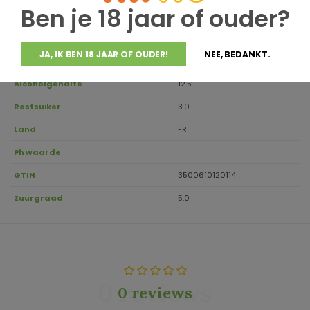
Ben je 18 jaar of ouder?
Regio
Côtes de Provence
Aanbevolen drinktemperatuur
8-10
JA, IK BEN 18 JAAR OF OUDER!
NEE, BEDANKT.
Inhoud
0.75
Alcoholgehalte
12.5
Restsuiker
3.0
Land
FR
Ph waarde
GTIN
3500610120114
Zuurgraad
5.0
0 reviews
0 reviews