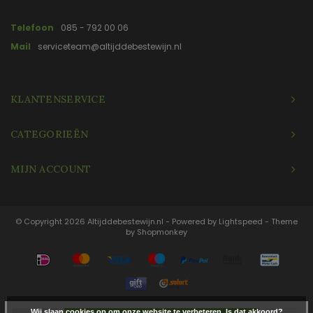
Telefoon
085 - 792 00 06
Mail
serviceteam@altijddebestewijn.nl
KLANTENSERVICE
CATEGORIEËN
MIJN ACCOUNT
© Copyright 2026 Altijddebestewijn.nl - Powered by
Lightspeed
- Theme
by
Shopmonkey
Wij slaan cookies op om onze website te verbeteren. Is dat akkoord?