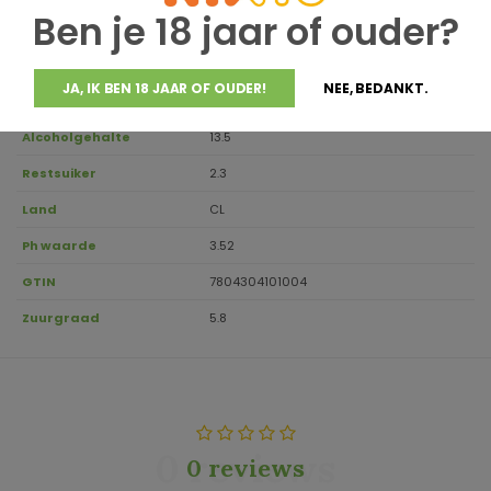
Regio
Aconcagua Valley
Ben je 18 jaar of ouder?
Aanbevolen
15-17
drinktemperatuur
JA, IK BEN 18 JAAR OF OUDER!
NEE, BEDANKT.
Inhoud
0.75
Alcoholgehalte
13.5
Restsuiker
2.3
Land
CL
Ph waarde
3.52
GTIN
7804304101004
Zuurgraad
5.8
0 reviews
0 reviews