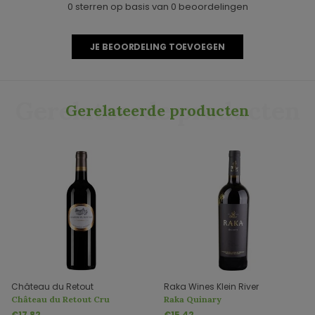
0 sterren op basis van 0 beoordelingen
JE BEOORDELING TOEVOEGEN
Gerelateerde producten
Gerelateerde producten
Château du Retout
Raka Wines Klein River
Château du Retout Cru
Raka Quinary
Bourgeois
€17,82
€15,42