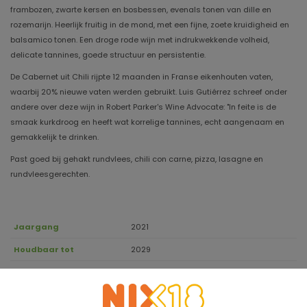
frambozen, zwarte kersen en bosbessen, evenals tonen van dille en
rozemarijn. Heerlijk fruitig in de mond, met een fijne, zoete kruidigheid en
balsamico tonen. Een droge rode wijn met indrukwekkende volheid,
delicate tannines, goede structuur en persistentie.
De Cabernet uit Chili rijpte 12 maanden in Franse eikenhouten vaten,
waarbij 20% nieuwe vaten werden gebruikt. Luis Gutiérrez schreef onder
andere over deze wijn in Robert Parker's Wine Advocate: "In feite is de
smaak kurkdroog en heeft wat korrelige tannines, echt aangenaam en
gemakkelijk te drinken.
Past goed bij gehakt rundvlees, chili con carne, pizza, lasagne en
rundvleesgerechten.
Jaargang
2021
Houdbaar tot
2029
92% Cabernet Sauvignon, 6% Petit Verdot,
Druivensoort
2% Syrah