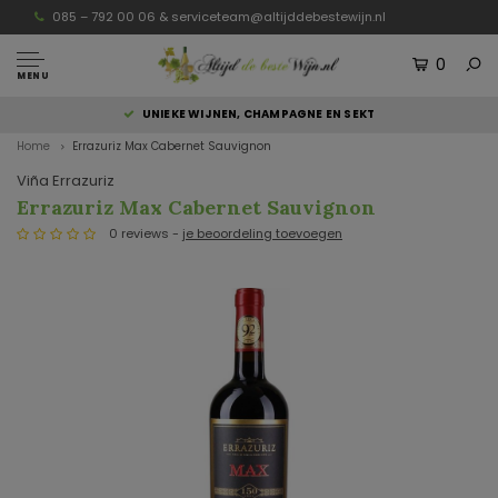
085 – 792 00 06 &
serviceteam@altijddebestewijn.nl
0
MENU
UNIEKE WIJNEN, CHAMPAGNE EN SEKT
Home
Errazuriz Max Cabernet Sauvignon
Viña Errazuriz
Errazuriz Max Cabernet Sauvignon
0 reviews -
je beoordeling toevoegen