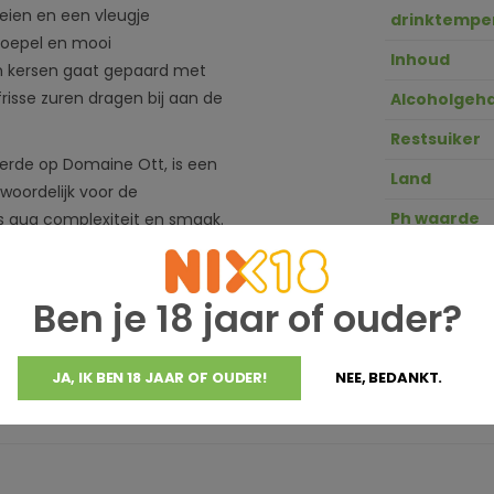
eien en een vleugje
drinktempe
 soepel en mooi
Inhoud
en kersen gaat gepaard met
frisse zuren dragen bij aan de
Alcoholgeha
Restsuiker
eerde op Domaine Ott, is een
Land
woordelijk voor de
Ph waarde
is qua complexiteit en smaak.
ij slaat een uitstekend figuur
GTIN
Zuurgraad
Ben je 18 jaar of ouder?
JA, IK BEN 18 JAAR OF OUDER!
NEE, BEDANKT.