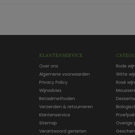
KLANTENSERVICE
CATEGO
Over ons
Rode wij
Algemene voorwaarden
Witte wij
Privacy Policy
Rosé wijn
Wijnadvies
Mousser
Betaalmethoden
Dessertw
Verzenden & retourneren
Biologis
Klantenservice
Proefpak
Sitemap
Overige 
Verantwoord genieten
Geschen