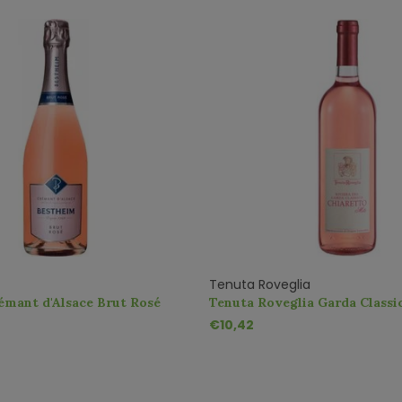
Tenuta Roveglia
émant d'Alsace Brut Rosé
Tenuta Roveglia Garda Classi
Miti DOC
€10,42