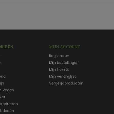
RIEËN
MIJN ACCOUNT
n
Registreren
n
Mijn bestellingen
Mijn tickets
end
Mijn verlanglijst
ijn
Vergelijk producten
ch Vegan
ket
producten
kideeën