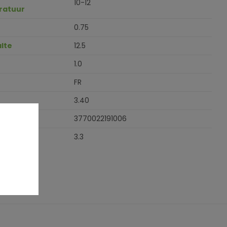
10-12
ratuur
0.75
lte
12.5
1.0
FR
3.40
3770022191006
3.3