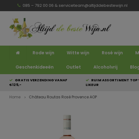
085 – 792 00 06 &
serviceteam@altijddebestewijn.nl
Rode wijn
Witte wijn
Rosé wijn
M
Geschenkideeën
Outlet
Alcoholvrij
Blo
GRATIS VERZENDING VANAF
RUIM ASSORTIMENT TOP 
€125,-
LIKEUR
Home
Château Routas Rosé Provence AOP