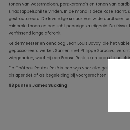
tonen van watermeloen, perzikaroma's en tonen van aardb
sinaasappelschil te vinden. In de mond is deze Rosé zacht,
gestructureerd. De levendige smaak van wilde aardbeien 
minerale tonen en een licht peperige kruidigheid. De frisse, 
verfrissend lange afdronk.
Keldermeester en oenoloog Jean Louis Bavay, die het vak l
gepassioneerd werker. Samen met Philippe Saraciva, verant
wijngaarden, weet hij een Franse Rosé te creëren die uniek 
De Château Routas Rosé is een wijn voor elke gelegenheid, h
als aperitief of als begeleiding bij voorgerechten.
93 punten James Suckling