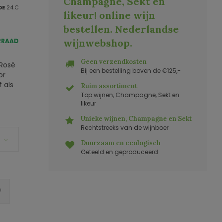
Champagne, Sekt en
DE
24.C
likeur! online wijn
bestellen. Nederlandse
RRAAD
wijnwebshop
.
Geen verzendkosten
 Rosé
Bij een bestelling boven de €125,-
or
f als
Ruim assortiment
Top wijnen, Champagne, Sekt en
likeur
Unieke wijnen, Champagne en Sekt
Rechtstreeks van de wijnboer
Duurzaam en ecologisch
Geteeld en geproduceerd