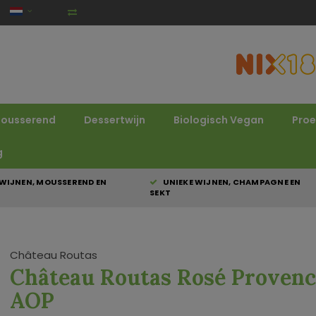
ousserend
Dessertwijn
Biologisch Vegan
Proe
g
WIJNEN, MOUSSEREND EN
UNIEKE WIJNEN, CHAMPAGNE EN
SEKT
Château Routas
Château Routas Rosé Provenc
AOP