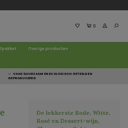
0
fpakket
Overige producten
VAAK DUURZAAM EN ECOLOGISCH GETEELD EN
GEPRODUCEERD
e
De lekkerste Rode, Witte,
Rosé en Dessert-wijn,