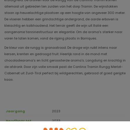
kruidigheid. De druiven voor de Rungg van de Cantina Tramin komen
allemaal uit gebieden ten zuiden van het dorp Tramin. De wijnstokken
staan ​​op heuvelachtige plaatsen op een hoogte van ongeveer 300 meter.
De vloeren hebben een grindachtige ondergrond, de aarde erboven is
kleiachtig en kalkhoudend. Het terroir geeft de wijn uit Italië een
aangename tanninestructuur en elegantie. Om de aroma's sterker naar
voren te laten komen, vond de rijping plaats in Barriques.
De kleur van de rungg is granaatrood. De droge wijn ruikt intens naar
kersen, krenten en gedroogd fruit. Heerlijk rond in de mond met
chocoladearoma's en licht geroosterde aroma's. Langdurig en krachtig in
de afdronk. Door zijn volle smaak past de Cantina Tramin Rungg Merlot-
Cabernet uit Zuid-Tirol perfect bij wildgerechten, gebraad of goed gerijpte
kaas.
Jaargang
2023
Houdbaar tot
2033