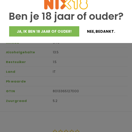
55% Merlot, 30% Cabernet Sauvignon, 15%
Druivensoort
Cabernet Franc
Ben je 18 jaar of ouder?
Regio
Südtirol
Aanbevolen
18-20
JA, IK BEN 18 JAAR OF OUDER!
NEE, BEDANKT.
drinktemperatuur
Inhoud
0.75
Alcoholgehalte
13.5
Restsuiker
1.5
Land
IT
Ph waarde
GTIN
8013365127000
Zuurgraad
5.2