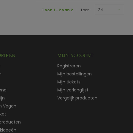
24
Toon 1 - 2 van 2
Toon:
RIEËN
MIJN ACCOUNT
n
Registreren
n
Mijn bestellingen
Mijn tickets
end
Mijn verlanglijst
ijn
Vergelijk producten
ch Vegan
ket
producten
kideeën