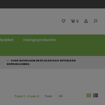
0
fpakket
Overige producten
VAAK DUURZAAM EN ECOLOGISCH GETEELD EN
GEPRODUCEERD
24
Toon 1 - 2 van 2
Toon: