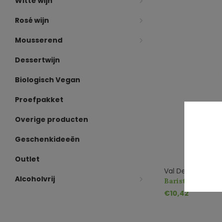
Witte wijn
Rosé wijn
Mousserend
Dessertwijn
Biologisch Vegan
Proefpakket
Overige producten
Geschenkideeën
Outlet
Val De Vie
Alcoholvrij
Barista Chardo
€10,42