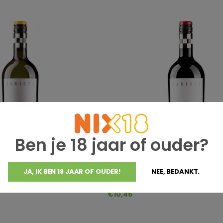
Ben je 18 jaar of ouder?
JA, IK BEN 18 JAAR OF OUDER!
NEE, BEDANKT.
Val De Vie
nnay
Barista Pinotage
€10,46