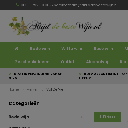
085 – 792 00 06 &
serviceteam@altijddebestewijn.nl
Rode wijn
Witte wijn
Rosé wijn
M
Geschenkideeën
Outlet
Alcoholvrij
Blo
GRATIS VERZENDING VANAF
RUIM ASSORTIMENT TOP 
€125,-
LIKEUR
Home
Merken
Val De Vie
Categorieën
Rode wijn
Filters