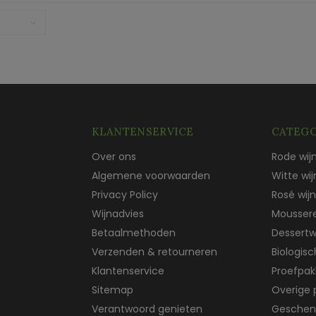
KLANTENSERVICE
CATEGO
Over ons
Rode wij
Algemene voorwaarden
Witte wij
Privacy Policy
Rosé wijn
Wijnadvies
Mousser
Betaalmethoden
Dessertw
Verzenden & retourneren
Biologis
Klantenservice
Proefpak
Sitemap
Overige 
Verantwoord genieten
Geschen